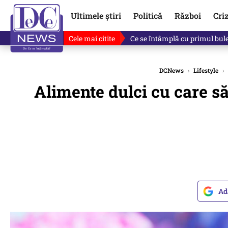
Ultimele știri
Politică
Război
Cri
Cele mai citite
Ce se întâmplă cu primul bulet
DCNews
›
Lifestyle
›
Alimente dulci cu care să
Ad