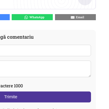
WhatsApp
Email
gă comentariu
actere 1000
Trimite