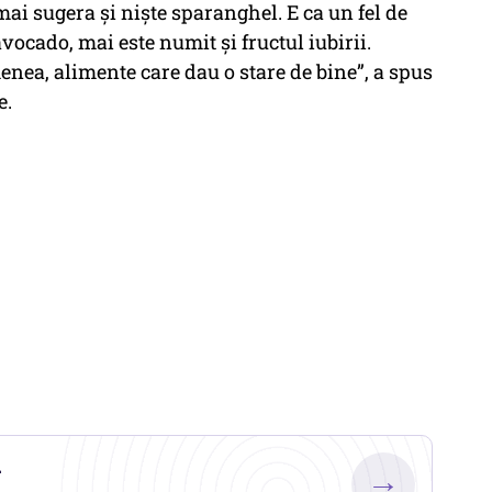
ai sugera și niște sparanghel. E ca un fel de
vocado, mai este numit și fructul iubirii.
nea, alimente care dau o stare de bine”, a spus
e.
.
→