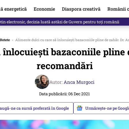
ză energetică
Economie
Diaspora creativă
Românii c
in electronic, decizia luată astăzi de Guvern pentru toți românii
Retete
›
Alimente dulci cu care să înlocuiești bazaconiile pline de zahăr. Dr.
 înlocuiești bazaconiile pline
recomandări
Autor:
Anca Murgoci
Data publicării: 06 Dec 2021
augă-ne ca sursă preferată în Google
Urmărește-ne pe Goog