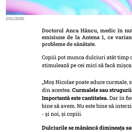
DULCIURI
Doctorul Anca Hâncu, medic în nutr
emisiune de la Antena 1, ce varian
probleme de sănătate.
Copiii pot munca dulciuri atât timp câ
stimulează pe cei mici să facă mișca
„Moș Nicolae poate aduce curmale, st
din acestea.
Curmalele sau strugurii 
Importantă este cantitatea.
Dar în fi
bine să avem. Nu este bine să inter
- și noi, și copiii.
Dulciurile se mănâncă dimineața sau 