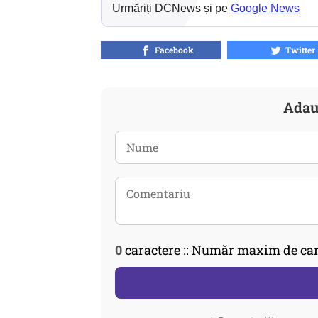
Urmăriți DCNews și pe
Google News
Facebook
Twitter
Adau
0
caractere :: Număr maxim de car