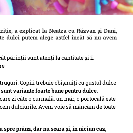
iție, a explicat la Neatza cu Răzvan și Dani,
te dulci putem alege astfel încât să nu avem
t părinții sunt atenți la cantitate și îi
re.
ruguri. Copiii trebuie obișnuiți cu gustul dulce
sunt variante foarte bune pentru dulce.
ecare zi câte o curmală, un măr, o portocală este
zicem dulciurile. Avem voie să mâncăm de toate
spre prânz, dar nu seara și, în niciun caz,