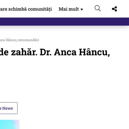
are schimbă comunități
Mai mult
▼
 Anca Hâncu, recomandări
 de zahăr. Dr. Anca Hâncu,
le News