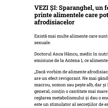
VEZI ȘI: Sparanghel, un fe
printe alimentele care po
afrodisiacelor
Există mai multe alimente care sunt 
sexuale.
Doctorul Anca Hâncu, medic în nutriț
emisiune de la Antena 1, ce aliment
„Dacă vorbim de alimente afrodisiace
are un efect revigorant. Ne mai gând
macrou, somon sau pește alb, dar și l
general, conțin o cantitate mai mare d
reglarea metabolismului și dau o en
este un stimulator al secrețiilor de 