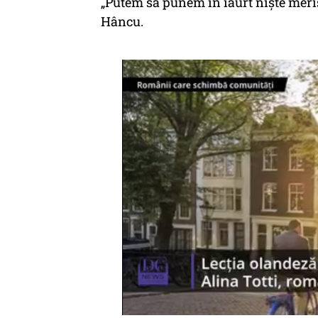
„Putem să punem în iaurt niște mer
Hâncu.