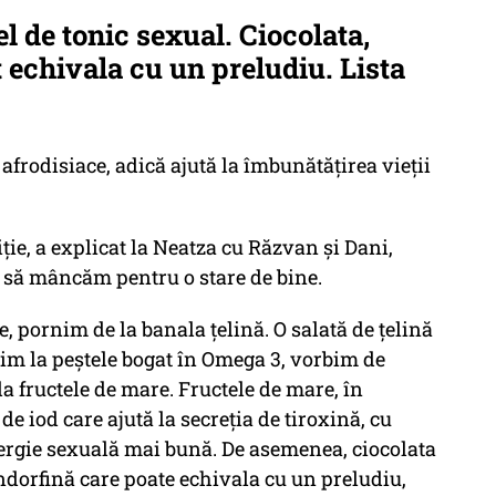
l de tonic sexual. Ciocolata,
t echivala cu un preludiu. Lista
afrodisiace, adică ajută la îmbunătățirea vieții
ie, a explicat la Neatza cu Răzvan și Dani,
e să mâncăm pentru o stare de bine.
, pornim de la banala țelină. O salată de țelină
im la peștele bogat în Omega 3, vorbim de
a fructele de mare. Fructele de mare, în
e iod care ajută la secreția de tiroxină, cu
ergie sexuală mai bună. De asemenea, ciocolata
endorfină care poate echivala cu un preludiu,