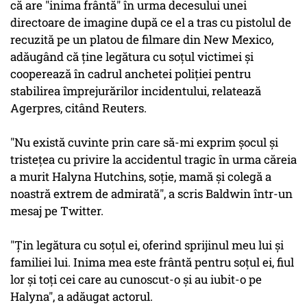
că are "inima frântă" în urma decesului unei
directoare de imagine după ce el a tras cu pistolul de
recuzită pe un platou de filmare din New Mexico,
adăugând că ţine legătura cu soţul victimei şi
cooperează în cadrul anchetei poliţiei pentru
stabilirea împrejurărilor incidentului, relatează
Agerpres, citând Reuters.
"Nu există cuvinte prin care să-mi exprim şocul şi
tristeţea cu privire la accidentul tragic în urma căreia
a murit Halyna Hutchins, soţie, mamă şi colegă a
noastră extrem de admirată", a scris Baldwin într-un
mesaj pe Twitter.
"Ţin legătura cu soţul ei, oferind sprijinul meu lui şi
familiei lui. Inima mea este frântă pentru soţul ei, fiul
lor şi toţi cei care au cunoscut-o şi au iubit-o pe
Halyna", a adăugat actorul.