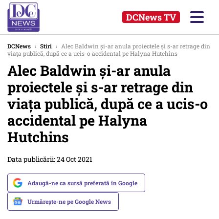
DCNews TV
DCNews
›
Stiri
›
Alec Baldwin și-ar anula proiectele și s-ar retrage din
viața publică, după ce a ucis-o accidental pe Halyna Hutchins
Alec Baldwin și-ar anula
proiectele și s-ar retrage din
viața publică, după ce a ucis-o
accidental pe Halyna
Hutchins
Data publicării: 24 Oct 2021
Adaugă-ne ca sursă preferată în Google
Urmărește-ne pe Google News