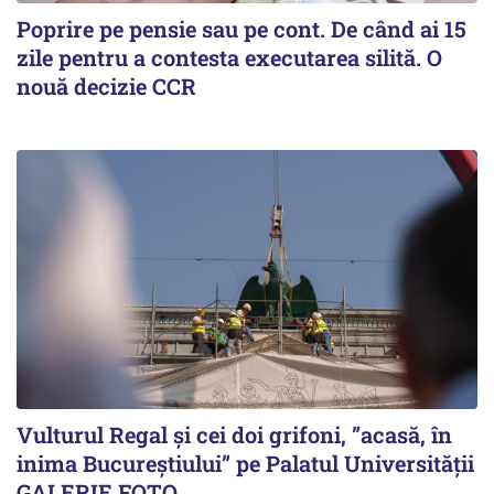
Poprire pe pensie sau pe cont. De când ai 15
zile pentru a contesta executarea silită. O
nouă decizie CCR
Vulturul Regal și cei doi grifoni, ”acasă, în
inima Bucureștiului” pe Palatul Universității
GALERIE FOTO