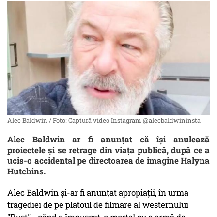
Alec Baldwin / Foto: Captură video Instagram @alecbaldwininsta
Alec Baldwin ar fi anunțat că își anulează
proiectele și se retrage din viața publică, după ce a
ucis-o accidental pe directoarea de imagine Halyna
Hutchins.
Alec Baldwin și-ar fi anunțat apropiații, în urma
tragediei de pe platoul de filmare al westernului
"Rust" - când a împușcat-o mortal cu o armă de