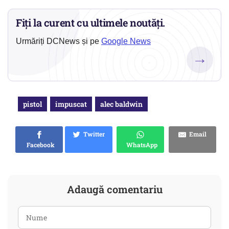
Fiți la curent cu ultimele noutăți.
Urmăriți DCNews și pe
Google News
→
pistol
impuscat
alec baldwin
Twitter
Email
Facebook
WhatsApp
Adaugă comentariu