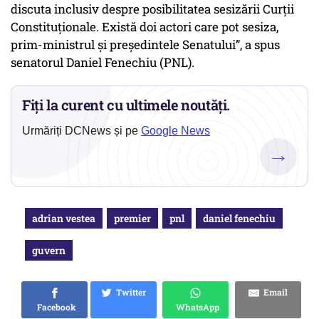
discuta inclusiv despre posibilitatea sesizării Curţii
Constituţionale. Există doi actori care pot sesiza,
prim-ministrul şi preşedintele Senatului”, a spus
senatorul Daniel Fenechiu (PNL).
Fiți la curent cu ultimele noutăți.
Urmăriți DCNews și pe
Google News
→
adrian vestea
premier
pnl
daniel fenechiu
guvern
Twitter
Email
Facebook
WhatsApp