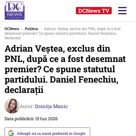
DCNews TV
DCNews
›
Politica
›
Adrian Veștea, exclus din PNL, după ce a fost
desemnat premier? Ce spune statutul partidului. Daniel Fenechiu,
declarații
Adrian Veștea, exclus din
PNL, după ce a fost desemnat
premier? Ce spune statutul
partidului. Daniel Fenechiu,
declarații
Autor:
Doinița Manic
Data publicării: 15 Iun 2026
Adaugă-ne ca sursă preferată în Google