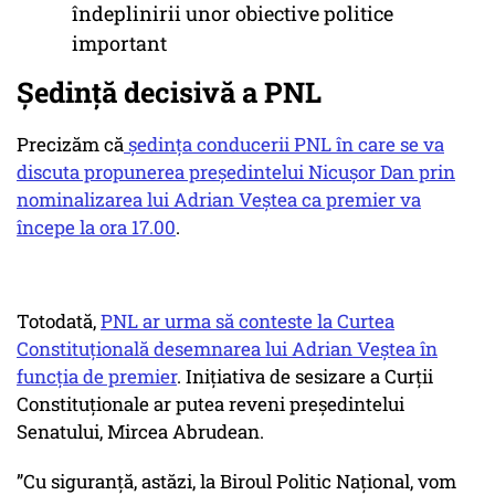
îndeplinirii unor obiective politice
important
Ședință decisivă a PNL
Precizăm că
ședința conducerii PNL în care se va
discuta propunerea președintelui Nicușor Dan prin
nominalizarea lui Adrian Veștea ca premier va
începe la ora 17.00
.
Totodată,
PNL ar urma să conteste la Curtea
Constituțională desemnarea lui Adrian Veștea în
funcția de premier
. Inițiativa de sesizare a Curții
Constituționale ar putea reveni președintelui
Senatului, Mircea Abrudean.
”Cu siguranţă, astăzi, la Biroul Politic Naţional, vom