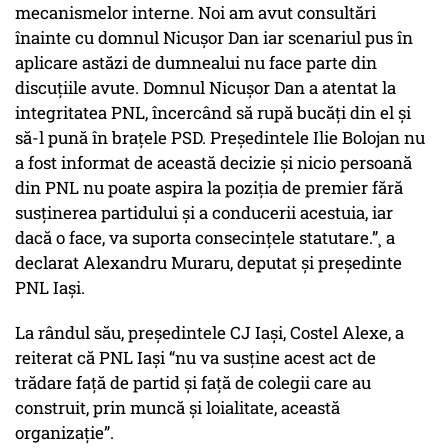
mecanismelor interne. Noi am avut consultări
înainte cu domnul Nicușor Dan iar scenariul pus în
aplicare astăzi de dumnealui nu face parte din
discuțiile avute. Domnul Nicușor Dan a atentat la
integritatea PNL, încercând să rupă bucăți din el și
să-l pună în brațele PSD. Președintele Ilie Bolojan nu
a fost informat de această decizie și nicio persoană
din PNL nu poate aspira la poziția de premier fără
susținerea partidului și a conducerii acestuia, iar
dacă o face, va suporta consecințele statutare.”¸ a
declarat Alexandru Muraru, deputat și președinte
PNL Iași.
La rândul său, președintele CJ Iași, Costel Alexe, a
reiterat că PNL Iași “nu va susține acest act de
trădare față de partid și față de colegii care au
construit, prin muncă și loialitate, această
organizație”.