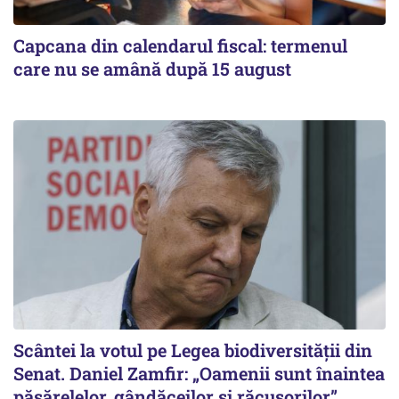
Capcana din calendarul fiscal: termenul
care nu se amână după 15 august
Scântei la votul pe Legea biodiversității din
Senat. Daniel Zamfir: „Oamenii sunt înaintea
păsărelelor, gândăceilor și răcușorilor”.