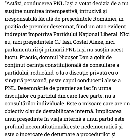
“Astăzi, conducerea PNL Iași a votat decizia de a nu
susține numirea intempestivă, intruzivă și
iresponsabilă făcută de președintele României, în
poziția de premier desemnat, fiind un atac evident
îndreptat împotriva Partidului Național Liberal. Nici
eu, nici președintele CJ Iași, Costel Alexe, nici
parlamentarii și primarii PNL Iași nu susțin acest
lucru. Practic, domnul Nicușor Dan a golit de
conținut cerința constituțională de consultare a
partidului, reducând-o la o discuție privată cu o
singură persoană, peste capul conducerii alese a
PNL. Desemnările de premier se fac în urma
discuțiilor cu partidul din care face parte, nu a
consultărilor individuale. Este o mișcare care are un
obiectiv clar de destabilizare internă. Implicarea
unui președinte în viața internă a unui partid este
profund neconstituțională, este nedemocratică și
este o încercare de deturnare a procedurilor și