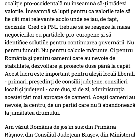
coaliție pro-occidentală nu înseamnă să-ți trădezi
valorile. Înseamnă să lupți pentru ca valorile tale să
fie cât mai relevante acolo unde se iau, de fapt,
deciziile. Cred că PNL trebuie să se reașeze la masa
negocierilor cu partidele pro-europene și să
identifice soluțiile pentru continuarea guvernării. Nu
pentru funcții. Nu pentru calcule mărunte. Ci pentru
România și pentru oamenii care au nevoie de
stabilitate, dezvoltare și proiecte duse până la capăt.
Acest lucru este important pentru aleșii locali liberali
- primari, președinți de consilii județene, consilieri
locali și județeni - care duc, zi de zi, administrația
acestei țări mai aproape de oameni. Acești oameni au
nevoie, la centru, de un partid care nu îi abandonează
la jumătatea drumului.
Am văzut România de jos în sus: din Primăria
Râșnov, din Consiliul Județean Brașov, din Ministerul