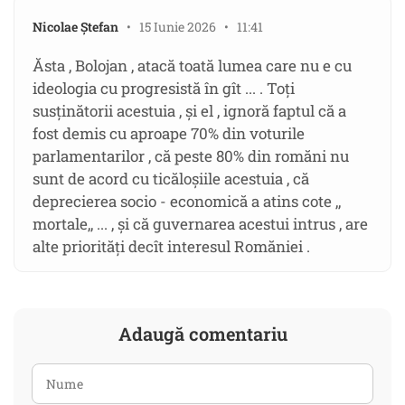
Nicolae Ștefan
• 15 Iunie 2026 • 11:41
Ăsta , Bolojan , atacă toată lumea care nu e cu
ideologia cu progresistă în gît ... . Toți
susținătorii acestuia , și el , ignoră faptul că a
fost demis cu aproape 70% din voturile
parlamentarilor , că peste 80% din romăni nu
sunt de acord cu ticăloșiile acestuia , că
deprecierea socio - economică a atins cote ,,
mortale,, ... , și că guvernarea acestui intrus , are
alte priorități decît interesul Romăniei .
Adaugă comentariu