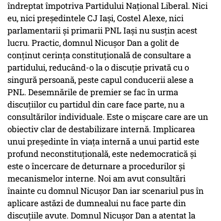
îndreptat împotriva Partidului Național Liberal. Nici
eu, nici președintele CJ Iași, Costel Alexe, nici
parlamentarii și primarii PNL Iași nu susțin acest
lucru. Practic, domnul Nicușor Dan a golit de
conținut cerința constituțională de consultare a
partidului, reducând-o la o discuție privată cu o
singură persoană, peste capul conducerii alese a
PNL. Desemnările de premier se fac în urma
discuțiilor cu partidul din care face parte, nu a
consultărilor individuale. Este o mișcare care are un
obiectiv clar de destabilizare internă. Implicarea
unui președinte în viața internă a unui partid este
profund neconstituțională, este nedemocratică și
este o încercare de deturnare a procedurilor și
mecanismelor interne. Noi am avut consultări
înainte cu domnul Nicușor Dan iar scenariul pus în
aplicare astăzi de dumnealui nu face parte din
discuțiile avute. Domnul Nicușor Dan a atentat la