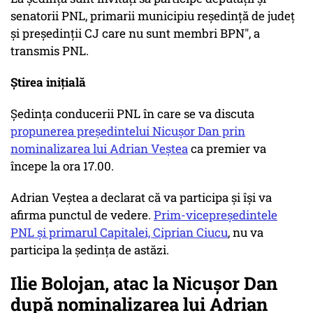
senatorii PNL, primarii municipiu reședință de județ
și președinții CJ care nu sunt membri BPN", a
transmis PNL.
Știrea inițială
Ședința conducerii PNL în care se va discuta
propunerea președintelui Nicușor Dan prin
nominalizarea lui Adrian Veștea
ca premier va
începe la ora 17.00.
Adrian Veștea a declarat că va participa și își va
afirma punctul de vedere.
Prim-vicepreședintele
PNL și primarul Capitalei, Ciprian Ciucu
, nu va
participa la ședința de astăzi.
Ilie Bolojan, atac la Nicușor Dan
după nominalizarea lui Adrian