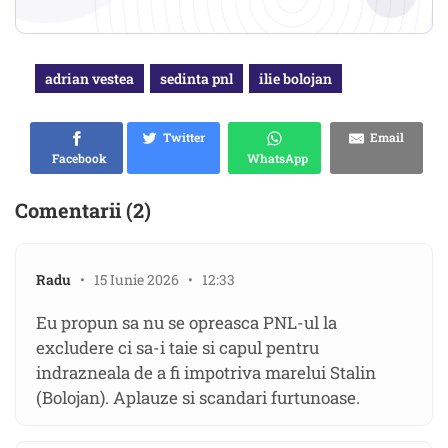
adrian vestea
sedinta pnl
ilie bolojan
Twitter
Email
Facebook
WhatsApp
Comentarii (2)
Radu
• 15 Iunie 2026 • 12:33
Eu propun sa nu se opreasca PNL-ul la
excludere ci sa-i taie si capul pentru
indrazneala de a fi impotriva marelui Stalin
(Bolojan). Aplauze si scandari furtunoase.