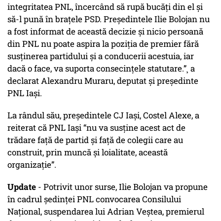
integritatea PNL, încercând să rupă bucăți din el și
să-l pună în brațele PSD. Președintele Ilie Bolojan nu
a fost informat de această decizie și nicio persoană
din PNL nu poate aspira la poziția de premier fără
susținerea partidului și a conducerii acestuia, iar
dacă o face, va suporta consecințele statutare.”¸ a
declarat Alexandru Muraru, deputat și președinte
PNL Iași.
La rândul său, președintele CJ Iași, Costel Alexe, a
reiterat că PNL Iași “nu va susține acest act de
trădare față de partid și față de colegii care au
construit, prin muncă și loialitate, această
organizație”.
Update
- Potrivit unor surse, Ilie Bolojan va propune
în cadrul ședinței PNL convocarea Consilului
Național, suspendarea lui Adrian Veștea, premierul