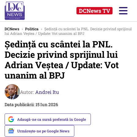
DCNews TV
DCNews
›
Politica
›
Ședință cu scântei la PNL. Decizie privind sprijinul
lui Adrian Veștea / Update: Vot unanim al BPJ
Ședință cu scântei la PNL.
Decizie privind sprijinul lui
Adrian Veștea / Update: Vot
unanim al BPJ
Autor:
Andrei Itu
Data publicării: 15 Iun 2026
Adaugă-ne ca sursă preferată în Google
Urmărește-ne pe Google News