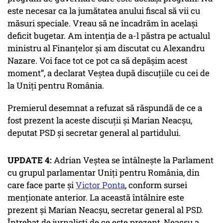
este necesar ca la jumătatea anului fiscal să vii cu
măsuri speciale. Vreau să ne încadrăm în același
deficit bugetar. Am intenția de a-l păstra pe actualul
ministru al Finanțelor și am discutat cu Alexandru
Nazare. Voi face tot ce pot ca să depășim acest
moment”, a declarat Veștea după discuțiile cu cei de
la Uniți pentru România.
Premierul desemnat a refuzat să răspundă de ce a
fost prezent la aceste discuții și Marian Neacșu,
deputat PSD și secretar general al partidului.
UPDATE 4:
Adrian Veștea se întâlnește la Parlament
cu grupul parlamentar Uniți pentru România, din
care face parte și
Victor Ponta
, conform sursei
menționate anterior. La această întâlnire este
prezent și Marian Neacșu, secretar general al PSD.
Întrebat de jurnaliști de ce este prezent, Neacșu a