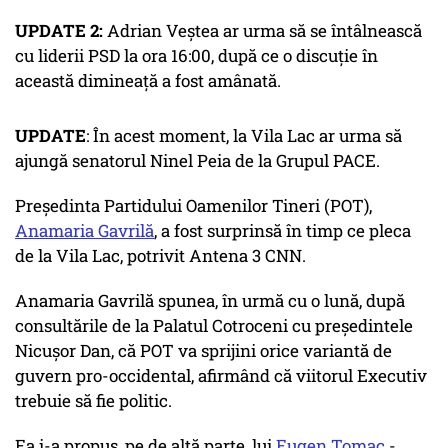
UPDATE 2:
Adrian Veștea ar urma să se întâlnească
cu liderii PSD la ora 16:00, după ce o discuție în
această dimineață a fost amânată.
UPDATE
: În acest moment, la Vila Lac ar urma să
ajungă senatorul Ninel Peia de la Grupul PACE.
Președinta Partidului Oamenilor Tineri (POT),
Anamaria Gavrilă
, a fost surprinsă în timp ce pleca
de la Vila Lac, potrivit Antena 3 CNN.
Anamaria Gavrilă spunea, în urmă cu o lună, după
consultările de la Palatul Cotroceni cu președintele
Nicușor Dan, că POT va sprijini orice variantă de
guvern pro-occidental, afirmând că viitorul Executiv
trebuie să fie politic.
Ea i-a propus, pe de altă parte, lui
Eugen Tomac
-