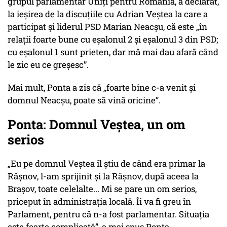
grupul parlamentar Uniți pentru România, a declarat,
la ieșirea de la discuțiile cu Adrian Veștea la care a
participat și liderul PSD Marian Neacșu, că este „în
relații foarte bune cu eșalonul 2 și eșalonul 3 din PSD;
cu eșalonul 1 sunt prieten, dar mă mai dau afară când
le zic eu ce greșesc”.
Mai mult, Ponta a zis că „foarte bine c-a venit și
domnul Neacșu, poate să vină oricine”.
Ponta: Domnul Veștea, un om
serios
„Eu pe domnul Veștea îl știu de când era primar la
Râșnov, l-am sprijinit și la Râșnov, după aceea la
Brașov, toate celelalte... Mi se pare un om serios,
priceput în administrația locală. Îi va fi greu în
Parlament, pentru că n-a fost parlamentar. Situația
este foarte complicată”, a mai spus Ponta.