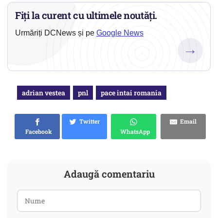
Fiți la curent cu ultimele noutăți.
Urmăriți DCNews și pe
Google News
→
adrian vestea
pnl
pace intai romania
Twitter
Email
Facebook
WhatsApp
Adaugă comentariu