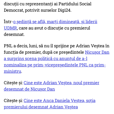
discuții cu reprezentanți ai Partidului Social
Democrat, potrivit surselor Digi24.
Într-
o ședință se află, marți dimineață. și liderii
UDMR
, care au avut o discuție cu premierul
desemnat.
PNL a decis, luni, să nu îl sprijine pe Adrian Veștea în
funcția de premier, după ce președintele
Nicușor Dan
a surprins scena politică cu anunțul de a-l
nominaliza pe prim-vicepreședintele PNL ca prim-
ministru
.
Citește și:
Cine este Adrian Veștea, noul premier
desemnat de Nicușor Dan
Citește și:
Cine este Anca Daniela Veștea, soția
premierului desemnat Adrian Veștea