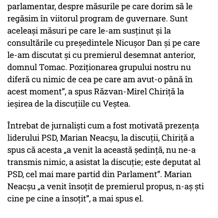
parlamentar, despre măsurile pe care dorim să le
regăsim în viitorul program de guvernare. Sunt
aceleași măsuri pe care le-am susținut și la
consultările cu președintele Nicușor Dan și pe care
le-am discutat și cu premierul desemnat anterior,
domnul Tomac. Poziționarea grupului nostru nu
diferă cu nimic de cea pe care am avut-o până în
acest moment”, a spus Răzvan-Mirel Chiriță la
ieșirea de la discuțiile cu Veștea.
Întrebat de jurnaliști cum a fost motivată prezența
liderului PSD, Marian Neacșu, la discuții, Chiriță a
spus că acesta „a venit la această ședință, nu ne-a
transmis nimic, a asistat la discuție; este deputat al
PSD, cel mai mare partid din Parlament”. Marian
Neacșu „a venit însoțit de premierul propus, n-aș ști
cine pe cine a însoțit”, a mai spus el.