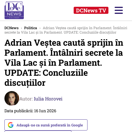
DCNews TV
DCNews
›
Politica
›
Adrian Veștea caută sprijin în Parlament. Întâlniri
secrete la Vila Lac și în Parlament. UPDATE: Concluziile discuțiilor
Adrian Veștea caută sprijin în
Parlament. Întâlniri secrete la
Vila Lac și în Parlament.
UPDATE: Concluziile
discuțiilor
Autor:
Iulia Horovei
Data publicării: 16 Iun 2026
Adaugă-ne ca sursă preferată în Google