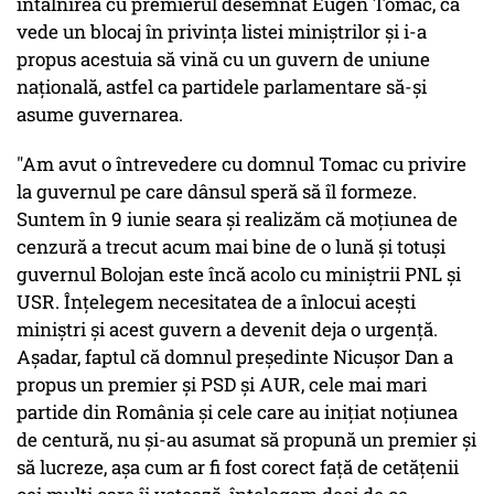
întâlnirea cu premierul desemnat Eugen Tomac, că
vede un blocaj în privinţa listei miniştrilor şi i-a
propus acestuia să vină cu un guvern de uniune
naţională, astfel ca partidele parlamentare să-şi
asume guvernarea.
"Am avut o întrevedere cu domnul Tomac cu privire
la guvernul pe care dânsul speră să îl formeze.
Suntem în 9 iunie seara şi realizăm că moţiunea de
cenzură a trecut acum mai bine de o lună şi totuşi
guvernul Bolojan este încă acolo cu miniştrii PNL şi
USR. Înţelegem necesitatea de a înlocui aceşti
miniştri şi acest guvern a devenit deja o urgenţă.
Aşadar, faptul că domnul preşedinte Nicuşor Dan a
propus un premier şi PSD şi AUR, cele mai mari
partide din România şi cele care au iniţiat noţiunea
de centură, nu şi-au asumat să propună un premier şi
să lucreze, aşa cum ar fi fost corect faţă de cetăţenii