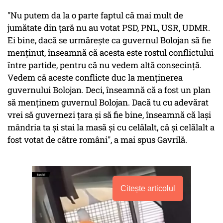
"Nu putem da la o parte faptul că mai mult de
jumătate din ţară nu au votat PSD, PNL, USR, UDMR.
Ei bine, dacă se urmăreşte ca guvernul Bolojan să fie
menţinut, înseamnă că acesta este rostul conflictului
între partide, pentru că nu vedem altă consecinţă.
Vedem că aceste conflicte duc la menţinerea
guvernului Bolojan. Deci, înseamnă că a fost un plan
să menţinem guvernul Bolojan. Dacă tu cu adevărat
vrei să guvernezi ţara şi să fie bine, înseamnă că laşi
mândria ta şi stai la masă şi cu celălalt, că şi celălalt a
fost votat de către români", a mai spus Gavrilă.
Citește articolul