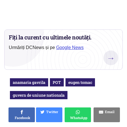
Fiți la curent cu ultimele noutăți.
Urmăriți DCNews și pe
Google News
→
anamaria gavrila
POT
eugen tomac
guvern de uniune nationala
Twitter
Email
Facebook
WhatsApp