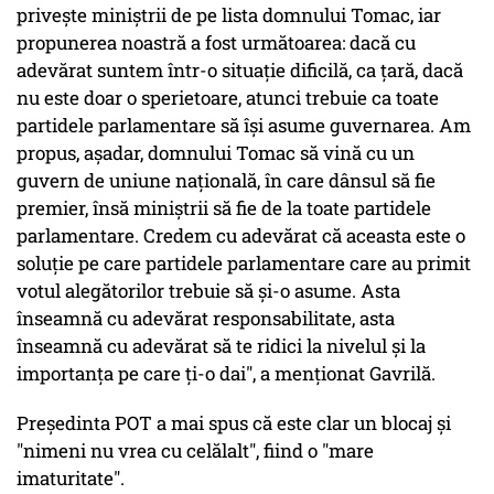
priveşte miniştrii de pe lista domnului Tomac, iar
propunerea noastră a fost următoarea: dacă cu
adevărat suntem într-o situaţie dificilă, ca ţară, dacă
nu este doar o sperietoare, atunci trebuie ca toate
partidele parlamentare să îşi asume guvernarea. Am
propus, aşadar, domnului Tomac să vină cu un
guvern de uniune naţională, în care dânsul să fie
premier, însă miniştrii să fie de la toate partidele
parlamentare. Credem cu adevărat că aceasta este o
soluţie pe care partidele parlamentare care au primit
votul alegătorilor trebuie să şi-o asume. Asta
înseamnă cu adevărat responsabilitate, asta
înseamnă cu adevărat să te ridici la nivelul şi la
importanţa pe care ţi-o dai", a menţionat Gavrilă.
Preşedinta POT a mai spus că este clar un blocaj şi
"nimeni nu vrea cu celălalt", fiind o "mare
imaturitate".