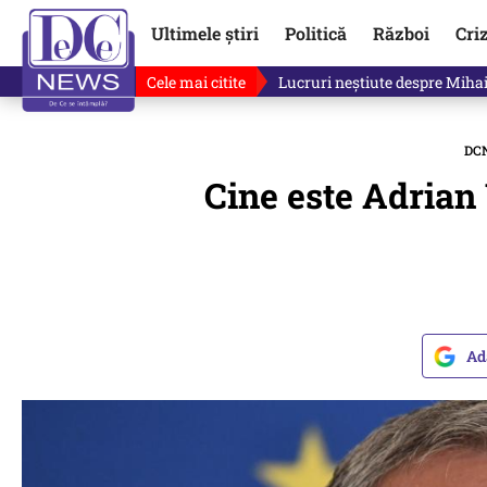
Ultimele știri
Politică
Război
Cri
Cele mai citite
Lucruri neștiute despre Mihai 
DC
Cine este Adrian
Ad