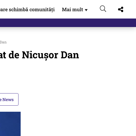
are schimbă comunități
Mai mult
▼
 Dan
at de Nicușor Dan
le News