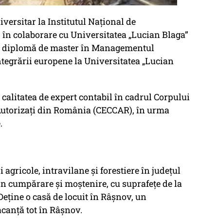
versitar la Institutul Național de
 în colaborare cu Universitatea „Lucian Blaga”
7 o diplomă de master în Managementul
ntegrării europene la Universitatea „Lucian
calitatea de expert contabil în cadrul Corpului
 Autorizați din România (CECCAR), în urma
.
agricole, intravilane și forestiere în județul
n cumpărare și moștenire, cu suprafețe de la
Deține o casă de locuit în Râșnov, un
canță tot în Râșnov.