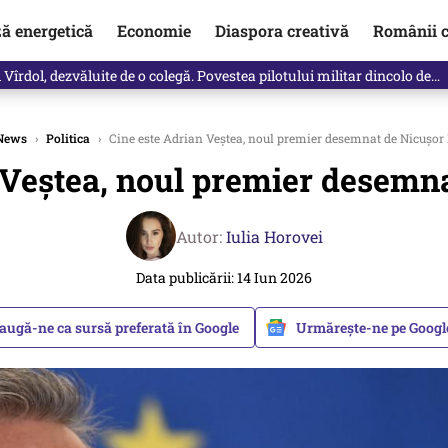
ză energetică
Economie
Diaspora creativă
Românii c
Vîrdol, dezvăluite de o colegă. Povestea pilotului militar dincolo de…
News
›
Politica
›
Cine este Adrian Veștea, noul premier desemnat de Nicușor
 Veștea, noul premier desemn
Autor:
Iulia Horovei
Data publicării: 14 Iun 2026
augă-ne ca sursă preferată în Google
Urmărește-ne pe Goog