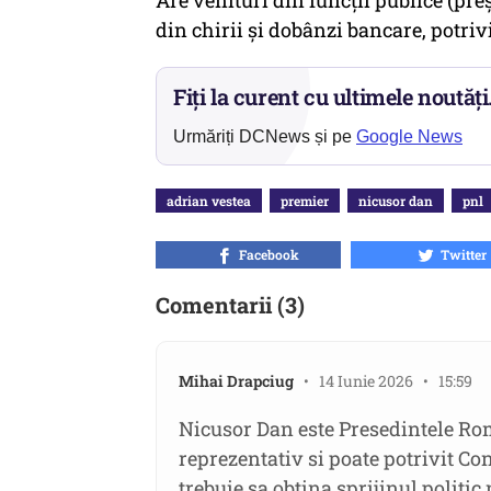
Are venituri din funcții publice (pre
din chirii și dobânzi bancare, potriv
Fiți la curent cu ultimele noutăți
Urmăriți DCNews și pe
Google News
adrian vestea
premier
nicusor dan
pnl
Facebook
Twitter
Comentarii (3)
Mihai Drapciug
• 14 Iunie 2026 • 15:59
Nicusor Dan este Presedintele Roma
reprezentativ si poate potrivit C
trebuie sa obtina sprijinul politic