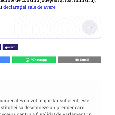
ședinte de consiliu județean și fost ministru),
it
declarației sale de avere
.
.
→
guvern
WhatsApp
Email
niei ales cu vot majoritar suficient, este
onstitutiei sa desemneze un premier care
 necesar pentru a fi validat de Parlament, in