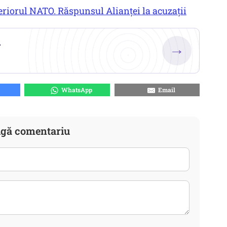
eriorul NATO. Răspunsul Alianței la acuzații
.
→
WhatsApp
Email
gă comentariu