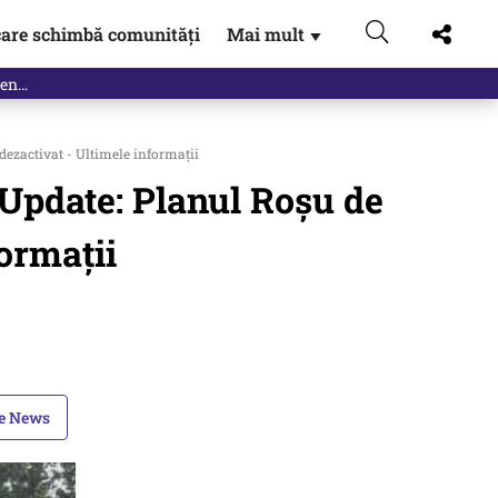
are schimbă comunități
Mai mult
▼
dezactivat - Ultimele informații
 Update: Planul Roșu de
formații
le News