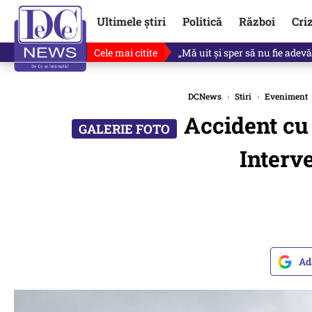
Ultimele știri
Politică
Război
Cri
Cele mai citite
Ce se întâmplă cu primul bulet
DCNews
›
Stiri
›
Eveniment
Accident cu 
Interve
Ad