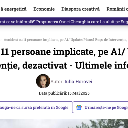
ză energetică
Economie
Diaspora creativă
Românii c
in electronic, decizia luată astăzi de Guvern pentru toți românii
›
Accident cu 11 persoane implicate, pe A1/ Update: Planul Roșu de Intervenție, 
11 persoane implicate, pe A1/
nție, dezactivat - Ultimele in
Autor:
Iulia Horovei
Data publicării: 15 Mai 2025
augă-ne ca sursă preferată în Google
Urmărește-ne pe Goog