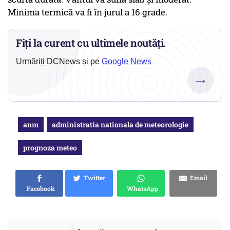
Minima termică va fi în jurul a 16 grade.
Fiți la curent cu ultimele noutăți.
Urmăriți DCNews și pe
Google News
→
anm
administratia nationala de meteorologie
prognoza meteo
Twitter
Email
Facebook
WhatsApp