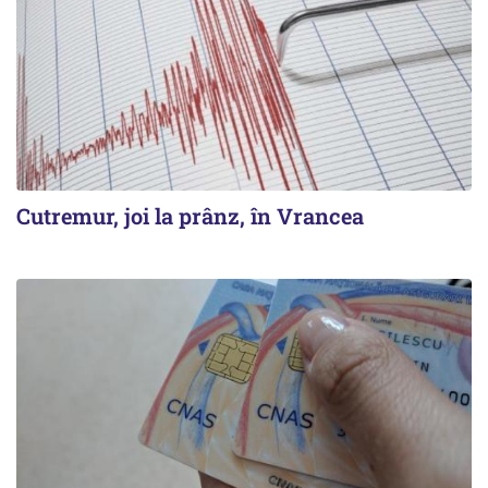
Cutremur, joi la prânz, în Vrancea