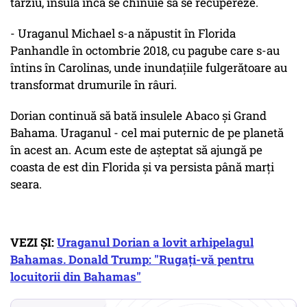
târziu, insula încă se chinuie să se recupereze.
- Uraganul Michael s-a năpustit în Florida
Panhandle în octombrie 2018, cu pagube care s-au
întins în Carolinas, unde inundațiile fulgerătoare au
transformat drumurile în râuri.
Dorian continuă să bată insulele Abaco și Grand
Bahama. Uraganul - cel mai puternic de pe planetă
în acest an. Acum este de așteptat să ajungă pe
coasta de est din Florida și va persista până marți
seara.
VEZI ȘI:
Uraganul Dorian a lovit arhipelagul
Bahamas. Donald Trump: "Rugaţi-vă pentru
locuitorii din Bahamas"