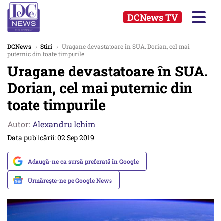
DCNews TV
DCNews
›
Stiri
›
Uragane devastatoare în SUA. Dorian, cel mai
puternic din toate timpurile
Uragane devastatoare în SUA.
Dorian, cel mai puternic din
toate timpurile
Autor:
Alexandru Ichim
Data publicării: 02 Sep 2019
Adaugă-ne ca sursă preferată în Google
Urmărește-ne pe Google News