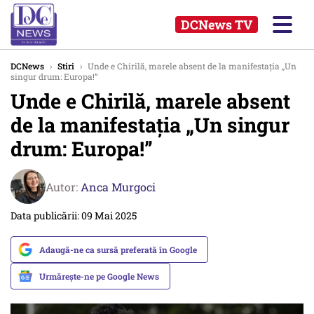
DCNews TV
DCNews
›
Stiri
›
Unde e Chirilă, marele absent de la manifestația „Un
singur drum: Europa!”
Unde e Chirilă, marele absent
de la manifestația „Un singur
drum: Europa!”
Autor:
Anca Murgoci
Data publicării: 09 Mai 2025
Adaugă-ne ca sursă preferată în Google
Urmărește-ne pe Google News