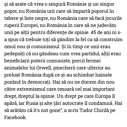
și să arate că vrea o singură Românie și un singur
popor, nu România urii care să împartă poporul în
tabere și liste negre, nu România care să facă jocurile
ruperii Europei, nu România în care să ne judecăm
unii pe alții pentru diferențe de opinie. 45 de ani ni s-
a spus că trebuie toți să gândim la fel ca să construim
omul nou și comunismul. Și în timp ce unii erau
pedepsiți că nu gândeau cum vrea partidul, alții erau
beneficiarii puterii comuniste, porcii fermei
animalelor lui Orwell, șmecherii care ulterior au
preluat România după ce și-au schimbat hainele
pozând în democrați. Hai să nu ne ducem din nou
către extremismul care omoară cel mai important
drept, dreptul la opinie. Un drept pe care Europa îl
apără, iar Rusia și alte țări autocrate îl condamnă. Hai
să arătăm că it's not gone”, a scris Tudor Chirilă pe
Facebook.