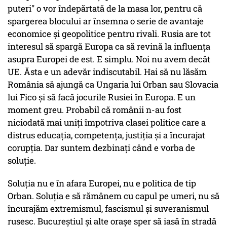
puteri" o vor îndepărtată de la masa lor, pentru că
spargerea blocului ar însemna o serie de avantaje
economice și geopolitice pentru rivali. Rusia are tot
interesul să spargă Europa ca să revină la influența
asupra Europei de est. E simplu. Noi nu avem decât
UE. Ăsta e un adevăr indiscutabil. Hai să nu lăsăm
România să ajungă ca Ungaria lui Orban sau Slovacia
lui Fico și să facă jocurile Rusiei în Europa. E un
moment greu. Probabil că românii n-au fost
niciodată mai uniți împotriva clasei politice care a
distrus educația, competența, justiția și a încurajat
corupția. Dar suntem dezbinați când e vorba de
soluție.
Soluția nu e în afara Europei, nu e politica de tip
Orban. Soluția e să rămânem cu capul pe umeri, nu să
încurajăm extremismul, fascismul și suveranismul
rusesc. Bucureștiul și alte orașe sper să iasă în stradă