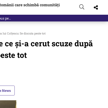
Românii care schimbă comunități
 pus pe…
 lui Colțescu: Se discuta peste tot
e ce și-a cerut scuze după
este tot
le News