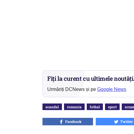
Fiți la curent cu ultimele noutăți
Urmăriți DCNews și pe
Google News
scandal
romania
fotbal
sport
scuze
Facebook
Twitter