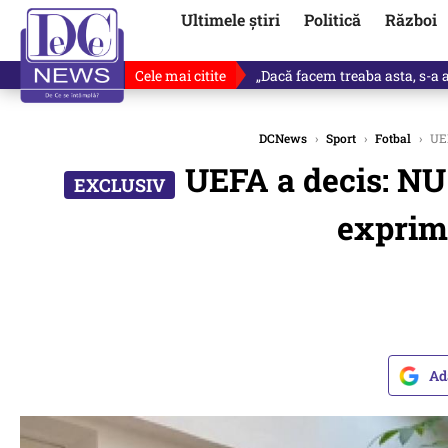
Ultimele știri
Politică
Război
Cele mai citite
„Dacă facem treaba asta, s-a a
DCNews
›
Sport
›
Fotbal
›
UEF
UEFA a decis: NU 
exprima
Ad