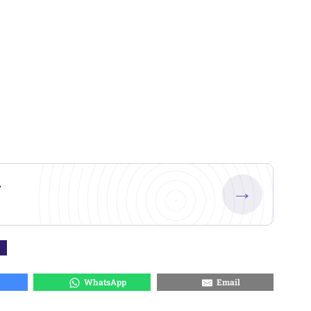
.
→
WhatsApp
Email