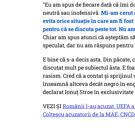
"Eu am spus de fiecare dată că îmi do
neutră sau inofensivă.
Mi-am cerut 
evita orice situaţie în care am fi fost
pentru că se discuta peste tot. Nu a
Chiar am spus atunci că aşteptăm să
speculat, dar nu am răspuns pentru 
E bine că s-a decis asta. Din păcate, 
discutat mult pe subiectul ăsta. E foa
rasism. Cred că a contat şi sprijinu
înseamnă altceva decât negro în englez
declarat Ionuţ Stroe în exclusivita
VEZI ŞI
Românii l-au acuzat, UEFA a s
Colțescu acuzatorii de la MAE, CNCD