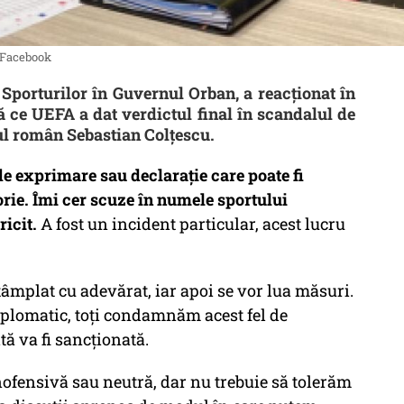
: Facebook
i Sporturilor în Guvernul Orban, a reacţionat în
ce UEFA a dat verdictul final în scandalul de
rul român Sebastian Colţescu.
e exprimare sau declaraţie care poate fi
rie. Îmi cer scuze în numele sportului
ricit.
A fost un incident particular, acest lucru
âmplat cu adevărat, iar apoi se vor lua măsuri.
plomatic, toţi condamnăm acest fel de
tă va fi sancţionată.
inofensivă sau neutră, dar nu trebuie să tolerăm