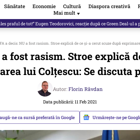
Sănătate
Economie
Cultură
Diaspora creativă
Mai mult
▼
les praful de tot!” Eugen Teodorovici, reacție după ce Green Deal-ul a
A a decis: NU a fost rasism. Stroe explică de ce și-a cerut scuze după exprimarea
a fost rasism. Stroe explică d
rea lui Colțescu: Se discuta p
Autor:
Florin Răvdan
Data publicării: 11 Feb 2021
augă-ne ca sursă preferată în Google
Urmărește-ne pe Goog