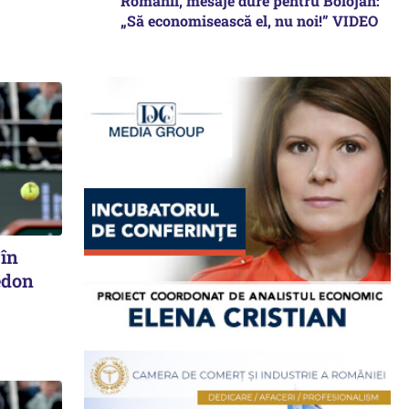
Românii, mesaje dure pentru Bolojan:
„Să economisească el, nu noi!” VIDEO
 în
ledon