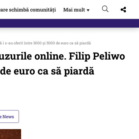
are schimbă comunități
Mai mult
▼
 Externe.…
 i s-au oferit între 3000 şi 5000 de euro ca să piardă
uzurile online. Filip Peliwo
 de euro ca să piardă
le News