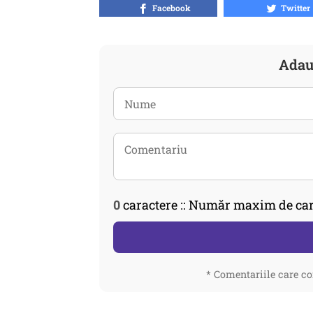
Facebook
Twitter
Adau
0
caractere :: Număr maxim de car
* Comentariile care co