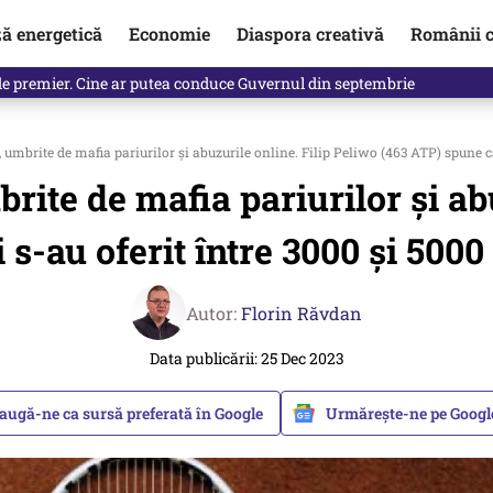
ză energetică
Economie
Diaspora creativă
Românii c
identificată. Ambasadoarea Ucrainei a fost convocată la Ministerul de
 umbrite de mafia pariurilor şi abuzurile online. Filip Peliwo (463 ATP) spune că
rite de mafia pariurilor şi ab
 s-au oferit între 3000 şi 5000
Autor:
Florin Răvdan
Data publicării: 25 Dec 2023
augă-ne ca sursă preferată în Google
Urmărește-ne pe Goog