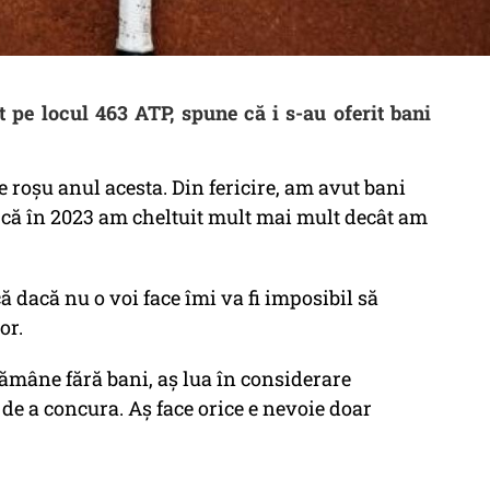
t pe locul 463 ATP, spune că i s-au oferit bani
 roșu anul acesta. Din fericire, am avut bani
 că în 2023 am cheltuit mult mai mult decât am
 dacă nu o voi face îmi va fi imposibil să
tor.
ămâne fără bani, aș lua în considerare
i de a concura. Aș face orice e nevoie doar