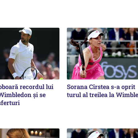
oboară recordul lui
Sorana Cîrstea s-a oprit
 Wimbledon și se
turul al treilea la Wimb
sferturi