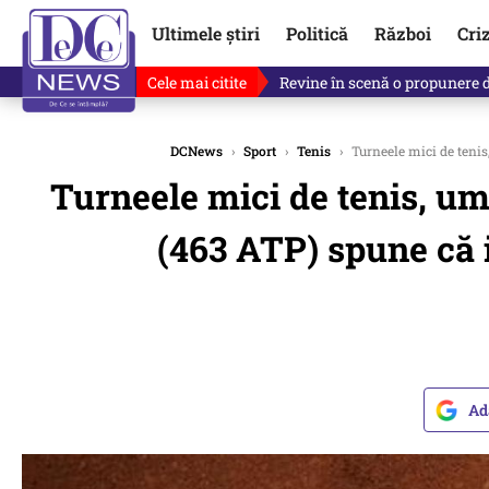
Ultimele știri
Politică
Război
Cri
Cele mai citite
Drona explodată în Bulgaria, 
DCNews
›
Sport
›
Tenis
›
Turneele mici de tenis,
Turneele mici de tenis, umb
(463 ATP) spune că i
Ad