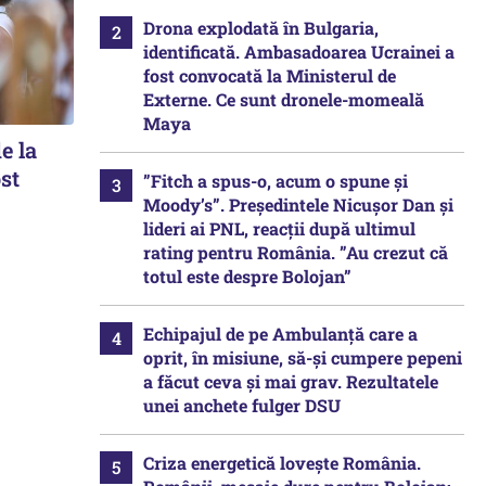
Drona explodată în Bulgaria,
identificată. Ambasadoarea Ucrainei a
fost convocată la Ministerul de
Externe. Ce sunt dronele-momeală
Maya
e la
st
”Fitch a spus-o, acum o spune și
Moody’s”. Președintele Nicușor Dan și
lideri ai PNL, reacții după ultimul
rating pentru România. ”Au crezut că
totul este despre Bolojan”
Echipajul de pe Ambulanță care a
oprit, în misiune, să-și cumpere pepeni
a făcut ceva și mai grav. Rezultatele
unei anchete fulger DSU
Criza energetică lovește România.