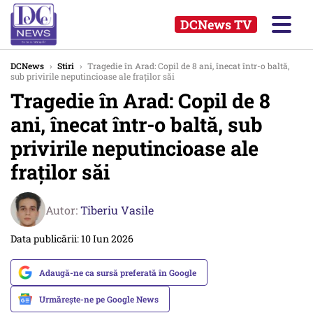
DCNews TV
DCNews
›
Stiri
›
Tragedie în Arad: Copil de 8 ani, înecat într-o baltă,
sub privirile neputincioase ale fraților săi
Tragedie în Arad: Copil de 8
ani, înecat într-o baltă, sub
privirile neputincioase ale
fraților săi
Autor:
Tiberiu Vasile
Data publicării: 10 Iun 2026
Adaugă-ne ca sursă preferată în Google
Urmărește-ne pe Google News