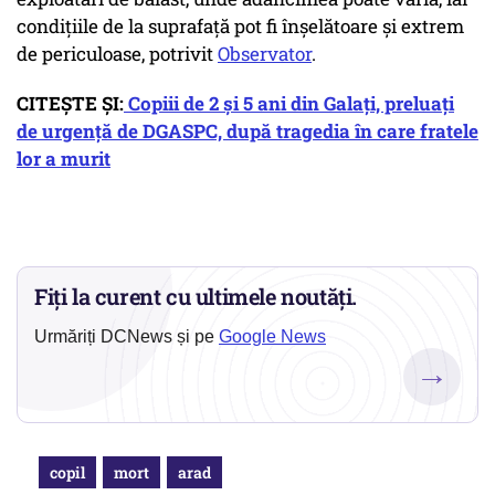
condițiile de la suprafață pot fi înșelătoare și extrem
de periculoase, potrivit
Observator
.
CITEȘTE ȘI:
Copiii de 2 și 5 ani din Galați, preluați
de urgență de DGASPC, după tragedia în care fratele
lor a murit
Fiți la curent cu ultimele noutăți.
Urmăriți DCNews și pe
Google News
→
copil
mort
arad