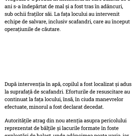
ani s-a îndepărtat de mal și a fost tras în adâncuri,
sub ochii fraților săi. La fața locului au intervenit
echipe de salvare, inclusiv scafandri, care au început
operațiunile de căutare.
După intervenția în apă, copilul a fost localizat și adus
la suprafață de scafandri. Eforturile de resuscitare au
continuat la fața locului, însă, în ciuda manevrelor
efectuate, minorul a fost declarat decedat.
Autoritățile atrag din nou atenția asupra pericolului
reprezentat de bălțile și lacurile formate în foste
exploatări de balast, unde adâncimea poate varia, iar