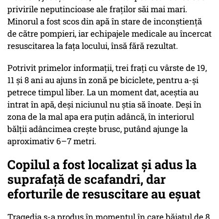
privirile neputincioase ale fraților săi mai mari.
Minorul a fost scos din apă în stare de inconștiență
de către pompieri, iar echipajele medicale au încercat
resuscitarea la fața locului, însă fără rezultat.
Potrivit primelor informații, trei frați cu vârste de 19,
11 și 8 ani au ajuns în zonă pe biciclete, pentru a-și
petrece timpul liber. La un moment dat, aceștia au
intrat în apă, deși niciunul nu știa să înoate. Deși în
zona de la mal apa era puțin adâncă, în interiorul
bălții adâncimea crește brusc, putând ajunge la
aproximativ 6–7 metri.
Copilul a fost localizat și adus la
suprafață de scafandri, dar
eforturile de resuscitare au eșuat
Tragedia s-a produs în momentul în care băiatul de 8