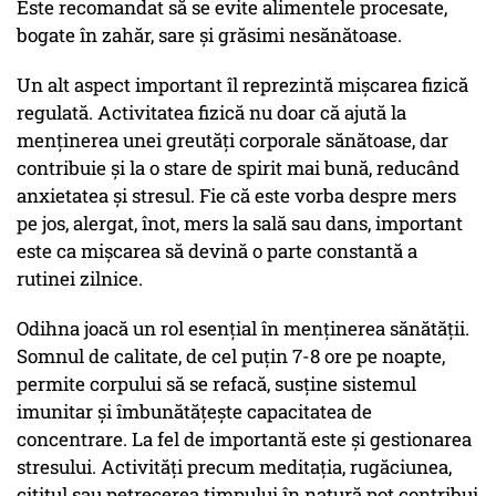
Este recomandat să se evite alimentele procesate,
bogate în zahăr, sare și grăsimi nesănătoase.
Un alt aspect important îl reprezintă mișcarea fizică
regulată. Activitatea fizică nu doar că ajută la
menținerea unei greutăți corporale sănătoase, dar
contribuie și la o stare de spirit mai bună, reducând
anxietatea și stresul. Fie că este vorba despre mers
pe jos, alergat, înot, mers la sală sau dans, important
este ca mișcarea să devină o parte constantă a
rutinei zilnice.
Odihna joacă un rol esențial în menținerea sănătății.
Somnul de calitate, de cel puțin 7-8 ore pe noapte,
permite corpului să se refacă, susține sistemul
imunitar și îmbunătățește capacitatea de
concentrare. La fel de importantă este și gestionarea
stresului. Activități precum meditația, rugăciunea,
cititul sau petrecerea timpului în natură pot contribui