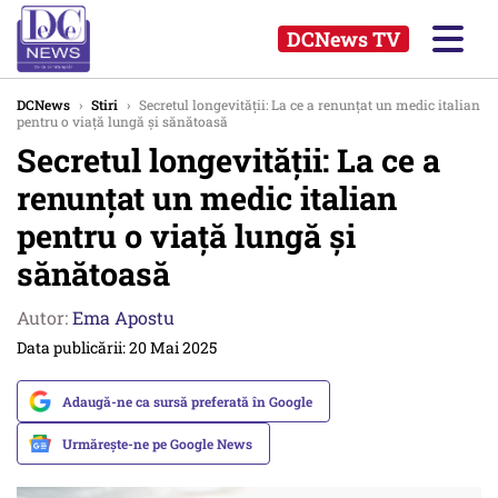
DCNews TV
DCNews
›
Stiri
›
Secretul longevității: La ce a renunțat un medic italian
pentru o viață lungă și sănătoasă
Secretul longevității: La ce a
renunțat un medic italian
pentru o viață lungă și
sănătoasă
Autor:
Ema Apostu
Data publicării: 20 Mai 2025
Adaugă-ne ca sursă preferată în Google
Urmărește-ne pe Google News