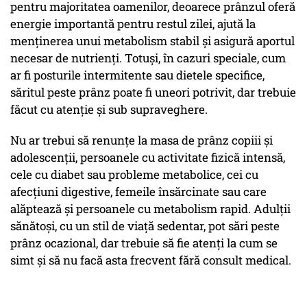
pentru majoritatea oamenilor, deoarece prânzul oferă
energie importantă pentru restul zilei, ajută la
menținerea unui metabolism stabil și asigură aportul
necesar de nutrienți. Totuși, în cazuri speciale, cum
ar fi posturile intermitente sau dietele specifice,
săritul peste prânz poate fi uneori potrivit, dar trebuie
făcut cu atenție și sub supraveghere.
Nu ar trebui să renunțe la masa de prânz copiii și
adolescenții, persoanele cu activitate fizică intensă,
cele cu diabet sau probleme metabolice, cei cu
afecțiuni digestive, femeile însărcinate sau care
alăptează și persoanele cu metabolism rapid. Adulții
sănătoși, cu un stil de viață sedentar, pot sări peste
prânz ocazional, dar trebuie să fie atenți la cum se
simt și să nu facă asta frecvent fără consult medical.