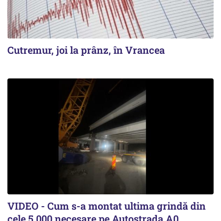
Cutremur, joi la prânz, în Vrancea
VIDEO - Cum s-a montat ultima grindă din
cele 5.000 necesare pe Autostrada A0