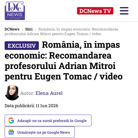
DCNews TV
DCNews
›
Stiri
›
România, în impas economic: Recomandarea
profesorului Adrian Mitroi pentru Eugen Tomac / video
România, în impas
economic: Recomandarea
profesorului Adrian Mitroi
pentru Eugen Tomac / video
Autor:
Elena Aurel
Data publicării: 11 Iun 2026
Adaugă-ne ca sursă preferată în Google
Urmărește-ne pe Google News