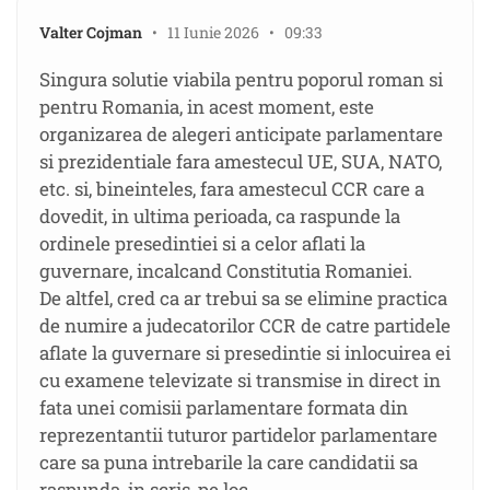
Valter Cojman
• 11 Iunie 2026 • 09:33
Singura solutie viabila pentru poporul roman si
pentru Romania, in acest moment, este
organizarea de alegeri anticipate parlamentare
si prezidentiale fara amestecul UE, SUA, NATO,
etc. si, bineinteles, fara amestecul CCR care a
dovedit, in ultima perioada, ca raspunde la
ordinele presedintiei si a celor aflati la
guvernare, incalcand Constitutia Romaniei.
De altfel, cred ca ar trebui sa se elimine practica
de numire a judecatorilor CCR de catre partidele
aflate la guvernare si presedintie si inlocuirea ei
cu examene televizate si transmise in direct in
fata unei comisii parlamentare formata din
reprezentantii tuturor partidelor parlamentare
care sa puna intrebarile la care candidatii sa
raspunda, in scris, pe loc.