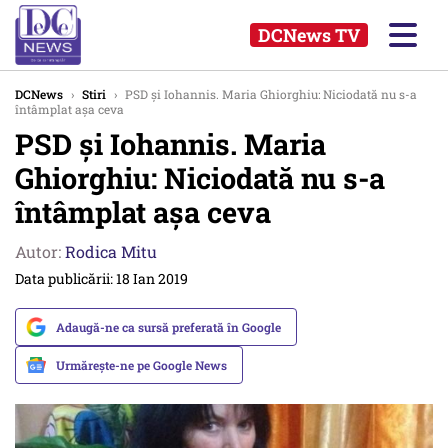
DCNews TV
DCNews
›
Stiri
›
PSD și Iohannis. Maria Ghiorghiu: Niciodată nu s-a
întâmplat așa ceva
PSD și Iohannis. Maria
Ghiorghiu: Niciodată nu s-a
întâmplat așa ceva
Autor:
Rodica Mitu
Data publicării: 18 Ian 2019
Adaugă-ne ca sursă preferată în Google
Urmărește-ne pe Google News