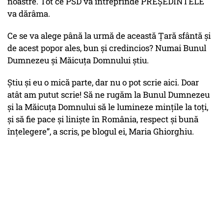
noastre. Tot ce PSD va întreprinde PREȘEDINTELE
va dărâma.
Ce se va alege până la urmă de această Țară sfântă și
de acest popor ales, bun și credincios? Numai Bunul
Dumnezeu și Măicuța Domnului știu.
Știu și eu o mică parte, dar nu o pot scrie aici. Doar
atât am putut scrie! Să ne rugăm la Bunul Dumnezeu
și la Măicuța Domnului să le lumineze mințile la toți,
și să fie pace și liniște în România, respect și bună
înțelegere”, a scris, pe blogul ei, Maria Ghiorghiu.