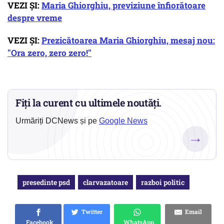
VEZI ȘI:
Maria Ghiorghiu, previziune înfiorătoare
despre vreme
VEZI ȘI:
Prezicătoarea Maria Ghiorghiu, mesaj nou:
"Ora zero, zero zero!"
Fiți la curent cu ultimele noutăți.
Urmăriți DCNews și pe
Google News
→
presedinte psd
clarvazatoare
razboi politic
Twitter
Email
Facebook
WhatsApp