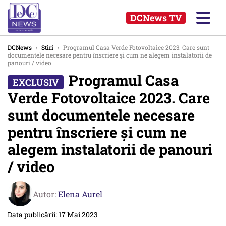
DCNews TV
DCNews
›
Stiri
›
Programul Casa Verde Fotovoltaice 2023. Care sunt
documentele necesare pentru înscriere și cum ne alegem instalatorii de
panouri / video
Programul Casa
Verde Fotovoltaice 2023. Care
sunt documentele necesare
pentru înscriere și cum ne
alegem instalatorii de panouri
/ video
Autor:
Elena Aurel
Data publicării: 17 Mai 2023