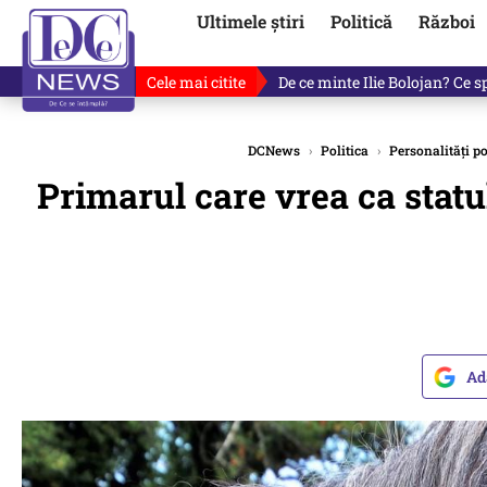
Ultimele știri
Politică
Război
Cele mai citite
De ce minte Ilie Bolojan? Ce 
DCNews
›
Politica
›
Personalități po
Primarul care vrea ca statu
Ad