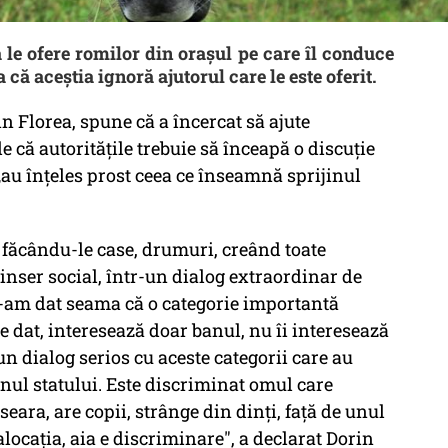
 le ofere romilor din orașul pe care îl conduce
că aceștia ignoră ajutorul care le este oferit.
 Florea, spune că a încercat să ajute
 că autoritățile trebuie să înceapă o discuție
 „au înțeles prost ceea ce înseamnă sprijinul
 făcându-le case, drumuri, creând toate
 inser social, într-un dialog extraordinar de
-am dat seama că o categorie importantă
te dat, interesează doar banul, nu îi interesează
un dialog serios cu aceste categorii care au
inul statului. Este discriminat omul care
ara, are copii, strânge din dinți, față de unul
locația, aia e discriminare", a declarat Dorin