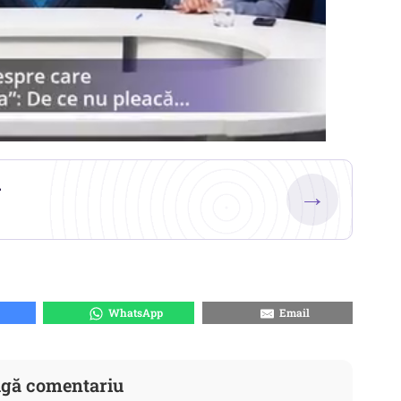
.
→
WhatsApp
Email
gă comentariu