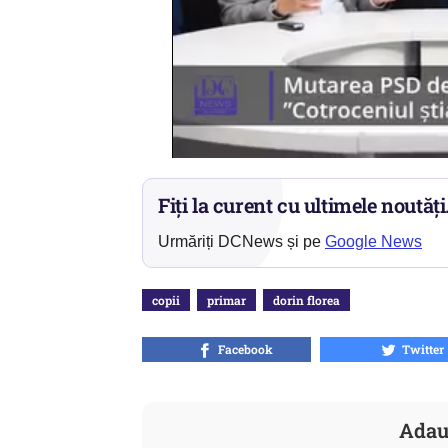
Fiți la curent cu ultimele noutăți
Urmăriți DCNews și pe
Google News
copii
primar
dorin florea
Facebook
Twitter
Adau