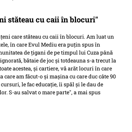
ni stăteau cu caii în blocuri"
țeni care stăteau cu caii în blocuri. Am luat un
tele, în care Evul Mediu era puțin spus în
omunitatea de țigani de pe timpul lui Cuza până
 ignorată, bătaie de joc și totdeauna s-a trecut la
oate acestea, și cartiere, vă arăt locuri în care
ța care am făcut-o și mașina cu care duc câte 90
cursuri, le fac educație, îi spăl și le dau de
lor. S-au salvat o mare parte", a mai spus