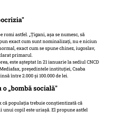
ocrizia"
e romi astfel. „Țigani, așa se numesc, să
spun exact cum sunt nominalizați, nu e niciun
 normal, exact cum se spune chinez, iugoslav,
clarat primarul.
ea, este așteptat în 21 ianuarie la sediul CNCD
 Mediafax, președintele instituției, Csaba
nsă între 2.000 și 100.000 de lei.
 o „bombă socială"
k că populația trebuie conștientizată că
i unui copil este uriașă. El propune astfel