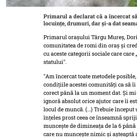
Primarul a declarat că a încercat să
locuințe, drumuri, dar și-a dat seama 
Primarul orașului Târgu Mureș, Dorin
comunitatea de romi din oraș și crede
cu aceste categorii sociale care care
statului".
"Am încercat toate metodele posible,
condițiile acestei comunități ca să îi
corect până la un moment dat. Și mi
ignoră absolut orice ajutor care îi es
locul de muncă. (...) Trebuie început 
înțeles prost ceea ce înseamnă sprij
muncește de dimineața de la 6 până se
care nu muncește nimic și așteaptă a