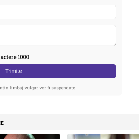
actere 1000
Trimite
ntin limbaj vulgar vor fi suspendate
CE