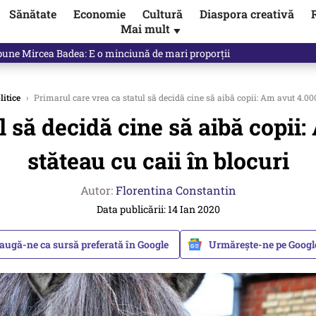
Sănătate
Economie
Cultură
Diaspora creativă
Mai mult
▼
spune Mircea Badea: E o minciună de mari proporții
litice
›
Primarul care vrea ca statul să decidă cine să aibă copii: Am avut 4.000 
l să decidă cine să aibă copii:
stăteau cu caii în blocuri
Autor:
Florentina Constantin
Data publicării: 14 Ian 2020
augă-ne ca sursă preferată în Google
Urmărește-ne pe Goog