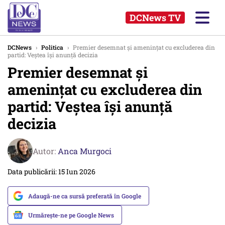
DCNews TV
DCNews
›
Politica
›
Premier desemnat și amenințat cu excluderea din
partid: Veștea își anunță decizia
Premier desemnat și
amenințat cu excluderea din
partid: Veștea își anunță
decizia
Autor:
Anca Murgoci
Data publicării: 15 Iun 2026
Adaugă-ne ca sursă preferată în Google
Urmărește-ne pe Google News