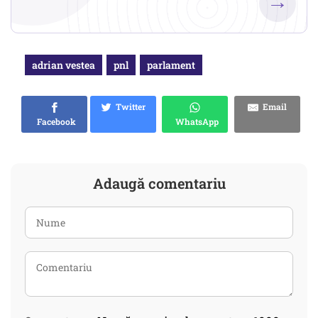
→
adrian vestea
pnl
parlament
Twitter
Email
Facebook
WhatsApp
Adaugă comentariu