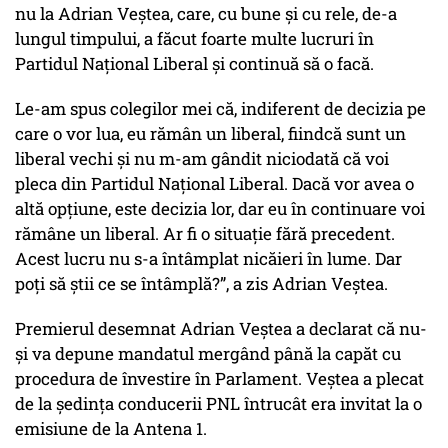
nu la Adrian Veștea, care, cu bune și cu rele, de-a
lungul timpului, a făcut foarte multe lucruri în
Partidul Național Liberal și continuă să o facă.
Le-am spus colegilor mei că, indiferent de decizia pe
care o vor lua, eu rămân un liberal, fiindcă sunt un
liberal vechi și nu m-am gândit niciodată că voi
pleca din Partidul Național Liberal. Dacă vor avea o
altă opțiune, este decizia lor, dar eu în continuare voi
rămâne un liberal. Ar fi o situație fără precedent.
Acest lucru nu s-a întâmplat nicăieri în lume. Dar
poți să știi ce se întâmplă?”, a zis Adrian Veștea.
Premierul desemnat Adrian Veștea a declarat că nu-
și va depune mandatul mergând până la capăt cu
procedura de învestire în Parlament. Veștea a plecat
de la ședința conducerii PNL întrucât era invitat la o
emisiune de la Antena 1.