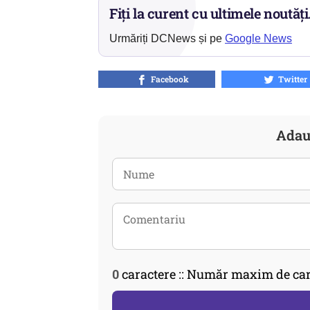
Fiți la curent cu ultimele noutăți
Urmăriți DCNews și pe
Google News
Facebook
Twitter
Adau
0
caractere :: Număr maxim de car