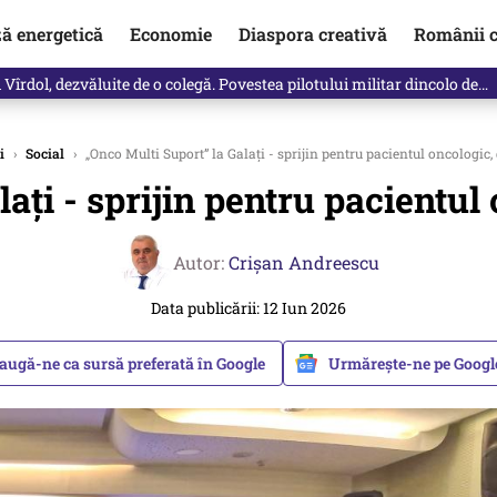
ză energetică
Economie
Diaspora creativă
Românii c
Vîrdol, dezvăluite de o colegă. Povestea pilotului militar dincolo de…
i
›
Social
›
„Onco Multi Suport” la Galați - sprijin pentru pacientul oncologic
lați - sprijin pentru pacientul
Autor:
Crişan Andreescu
Data publicării: 12 Iun 2026
augă-ne ca sursă preferată în Google
Urmărește-ne pe Goog