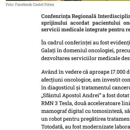
Foto: Facebook Costel Fotea
Confenrința Regională Interdiscipl
sprijinului acordat pacientului o
servicii medicale integrate pentru r
În cadrul conferinței au fost evidenți
Galați în domeniul oncologiei, precu
dezvoltarea serviciilor medicale dest
Având în vedere că aproape 17.000 de
afecțiuni oncologice, am investit co
în diagosticul și tratamentul canceru
„Sfântul Apostol Andrei” a fost dota
RMN 3 Tesla, două acceleratoare lini
mamograf digital cu tomosinteză, săl
un robot pentru pregătirea tratament
Totodată, au fost modernizate labora