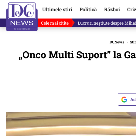
Ultimele știri
Politică
Război
Cri
Cele mai citite
Lucruri neștiute despre Mihai 
DCNews
›
Stir
„Onco Multi Suport” la Ga
Ad