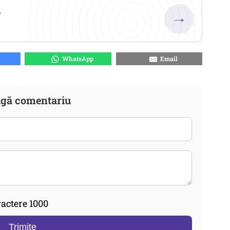
.
→
WhatsApp
Email
gă comentariu
actere 1000
Trimite