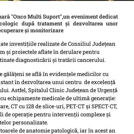
inară "Onco Multi Suport",un eveniment dedicat
ncologic după tratament și dezvoltarea unor
ecuperare și monitorizare
ate investițiile realizate de Consiliul Județean
m și proiectele aflate în derulare pentru
inate diagnosticării și tratării cancerului.
 gălățeni se află în evidențele medicilor cu
nstant în dezvoltarea unui centru de excelență
lui. Astfel, Spitalul Clinic Județean de Urgență
t cu echipamente medicale de ultimă generație:
are, CT cu 128 de slice-uri, PET-CT și SPECT-CT,
i de operație pentru intervenții complexe și
elor personalizate.
toarele de anatomie patologică, iar în acest an