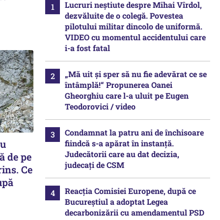
Lucruri neștiute despre Mihai Vîrdol,
dezvăluite de o colegă. Povestea
pilotului militar dincolo de uniformă.
VIDEO cu momentul accidentului care
i-a fost fatal
„Mă uit și sper să nu fie adevărat ce se
întâmplă!“ Propunerea Oanei
Gheorghiu care l-a uluit pe Eugen
Teodorovici / video
Condamnat la patru ani de închisoare
cu
fiindcă s-a apărat în instanță.
Judecătorii care au dat decizia,
ă de pe
judecați de CSM
ins. Ce
upă
Reacția Comisiei Europene, după ce
Bucureștiul a adoptat Legea
decarbonizării cu amendamentul PSD