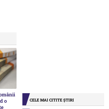
românii
CELE MAI CITITE ȘTIRI
d o
te