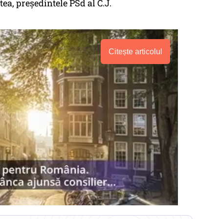
otea, președintele PSd al C.J.
Citește articolul