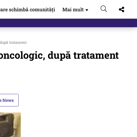
are schimbă comunități
Mai mult
▼
, după tratament
 oncologic, după tratament
le News