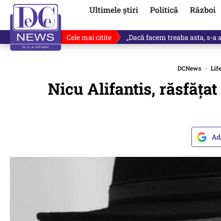
Ultimele știri
Politică
Război
Cele mai citite
„Dacă facem treaba asta, s-a a
DCNews
›
Lif
Nicu Alifantis, răsfăţa
Ad