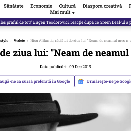
Sănătate
Economie
Cultură
Diaspora creativă
Mai mult
▼
les praful de tot!” Eugen Teodorovici, reacție după ce Green Deal-ul a
estyle
›
Vedete
›
Nicu Alifantis, răsfăţat de ziua lui: "Neam de neamul meu n-
t de ziua lui: "Neam de neamu
Data publicării: 09 Dec 2019
augă-ne ca sursă preferată în Google
Urmărește-ne pe Goog