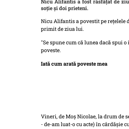
Nicu Alifantis a fost răsfăţat de zi
soţie şi doi prieteni.
Nicu Alifantis a povestit pe reţelele
primit de ziua lui.
"Se spune cum că lunea dacă spui o i
poveste.
Iată cum arată poveste mea
Vineri, de Moș Nicolae, la drum de 
- de-am luat-o cu acte) în cârdășie 