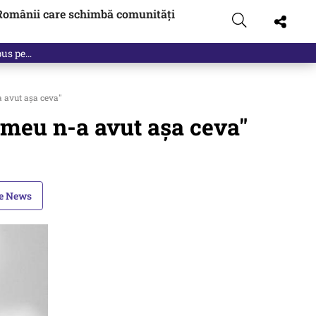
Românii care schimbă comunități
 pus pe…
a avut aşa ceva"
l meu n-a avut aşa ceva"
le News