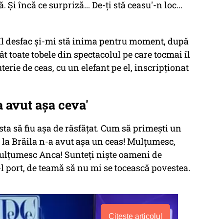
 Și încă ce surpriză... De-ți stă ceasu'-n loc...
 îl desfac și-mi stă inima pentru moment, după
ât toate tobele din spectacolul pe care tocmai îl
erie de ceas, cu un elefant pe el, inscripționat
 avut aşa ceva'
 asta să fiu așa de răsfățat. Cum să primești un
la Brăila n-a avut așa un ceas! Mulțumesc,
lțumesc Anca! Sunteți niște oameni de
-l port, de teamă să nu mi se tocească povestea.
Citește articolul