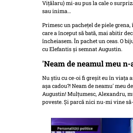
Vițălaru) mi-au pus la cale o surpriză.
sau inima...
Primesc un pachețel de piele grena,
care a început să bată, mai abitir dec
încheiasem. În pachet un ceas. O bijut
cu Elefantis și semnat Augustin.
'Neam de neamul meu n-a
Nu știu cu ce-oi fi greșit eu în viața
așa cadou?! Neam de neamu' meu de 
Augustin! Mulțumesc, Alexandru, mu
poveste. Și parcă nici nu-mi vine să