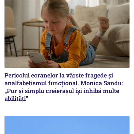
Pericolul ecranelor la vârste fragede și
analfabetismul funcțional. Monica Sandu:
„Pur și simplu creierașul își inhibă multe
abilități”