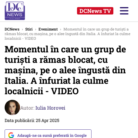
DCNews TV
DCNews
›
Stiri
›
Eveniment
›
Momentul în care un grup de turiști a
rămas blocat, cu mașina, pe o alee îngustă din Italia. A înfuriat la culme
localnicii - VIDEO
Momentul în care un grup de
turiști a rămas blocat, cu
mașina, pe o alee îngustă din
Italia. A înfuriat la culme
localnicii - VIDEO
Autor:
Iulia Horovei
Data publicării: 25 Apr 2025
Adaugă-ne ca sursă preferată în Google