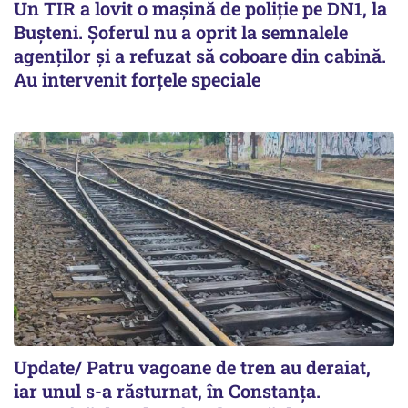
Un TIR a lovit o maşină de poliţie pe DN1, la
Buşteni. Şoferul nu a oprit la semnalele
agenţilor şi a refuzat să coboare din cabină.
Au intervenit forţele speciale
Update/ Patru vagoane de tren au deraiat,
iar unul s-a răsturnat, în Constanţa.