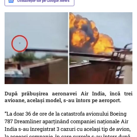
Urmărește-ne pe Google News
După prăbușirea aeronavei Air India, încă trei
avioane, același model, s-au întors pe aeroport.
”La doar 36 de ore de la catastrofa avionului Boeing
787 Dreamliner aparținând companiei naționale Air
India s-au înregistrat 3 cazuri cu același tip de avion,
la aceeași companie, în care cursele s-au întors după