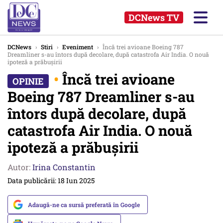
DCNews TV
DCNews
›
Stiri
›
Eveniment
›
Încă trei avioane Boeing 787
Dreamliner s-au întors după decolare, după catastrofa Air India. O nouă
ipoteză a prăbușirii
•
Încă trei avioane
Boeing 787 Dreamliner s-au
întors după decolare, după
catastrofa Air India. O nouă
ipoteză a prăbușirii
Autor:
Irina Constantin
Data publicării: 18 Iun 2025
Adaugă-ne ca sursă preferată în Google