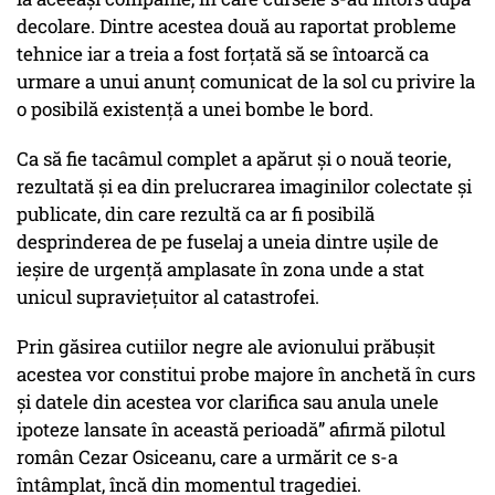
decolare. Dintre acestea două au raportat probleme
tehnice iar a treia a fost forțată să se întoarcă ca
urmare a unui anunț comunicat de la sol cu privire la
o posibilă existență a unei bombe le bord.
Ca să fie tacâmul complet a apărut și o nouă teorie,
rezultată și ea din prelucrarea imaginilor colectate și
publicate, din care rezultă ca ar fi posibilă
desprinderea de pe fuselaj a uneia dintre ușile de
ieșire de urgență amplasate în zona unde a stat
unicul supraviețuitor al catastrofei.
Prin găsirea cutiilor negre ale avionului prăbușit
acestea vor constitui probe majore în anchetă în curs
și datele din acestea vor clarifica sau anula unele
ipoteze lansate în această perioadă” afirmă pilotul
român Cezar Osiceanu, care a urmărit ce s-a
întâmplat, încă din momentul tragediei.