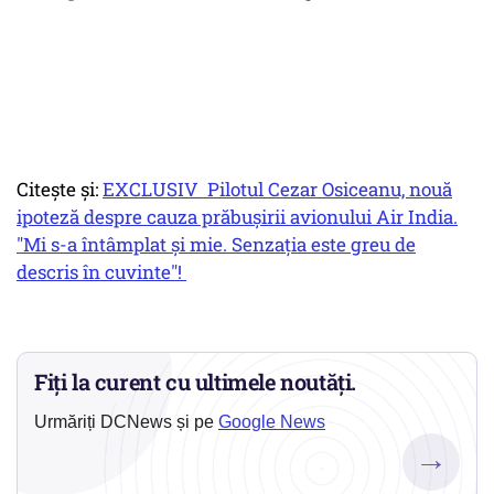
Citește și:
EXCLUSIV Pilotul Cezar Osiceanu, nouă
ipoteză despre cauza prăbușirii avionului Air India.
"Mi s-a întâmplat și mie. Senzația este greu de
descris în cuvinte"!
Fiți la curent cu ultimele noutăți.
Urmăriți DCNews și pe
Google News
→