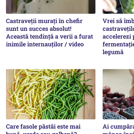
Castraveții murați în chefir
Vrei să îm
sunt un succes absolut!
castravețil
Această tendință a verii a furat
accelerezi 
inimile internauților / video
fermentați
legumă
Care fasole păstăi este mai
Ai cumpăra
bună, verde sau galbenă?
mânca înai