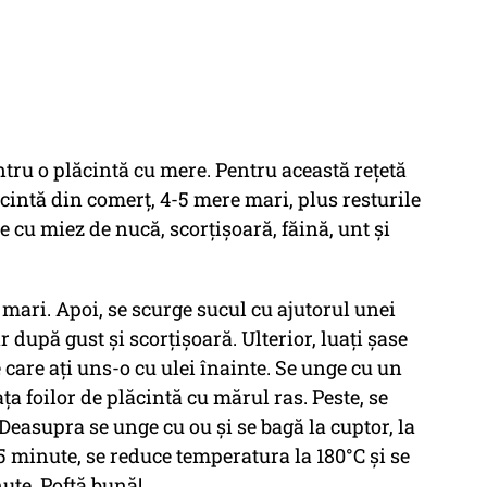
entru o plăcintă cu mere. Pentru această rețetă
lăcintă din comerț, 4-5 mere mari, plus resturile
e cu miez de nucă, scorțișoară, făină, unt și
 mari. Apoi, se scurge sucul cu ajutorul unei
 după gust și scorțișoară. Ulterior, luați șase
e care ați uns-o cu ulei înainte. Se unge cu un
ța foilor de plăcintă cu mărul ras. Peste, se
 Deasupra se unge cu ou și se bagă la cuptor, la
 minute, se reduce temperatura la 180°C și se
ute. Poftă bună!