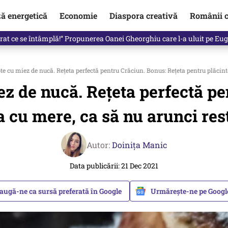
ză energetică
Economie
Diaspora creativă
Românii c
clinti pe Ilie Bolojan de la Palatul Victoria. Verdictul lui Bogdan Chiri
e cu miez de nucă. Rețeta perfectă pentru Crăciun. Bonus: Rețeta pentru plăcinta
z de nucă. Rețeta perfectă pe
a cu mere, ca să nu arunci rest
Autor:
Doinița Manic
Data publicării: 21 Dec 2021
augă-ne ca sursă preferată în Google
Urmărește-ne pe Goog