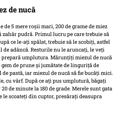
ez de nucă
ie de 5 mere roșii mari, 200 de grame de miez
i zahăr pudră. Primul lucru pe care trebuie să
upă ce le-ați spălat, trebuie să le scobiți, astfel
l de adâncă. Resturile nu le aruncați, le veți
se prepară umplutura. Mărunțiți miezul de nucă
e gem de prune și jumătate de linguriță de
l de pastă, iar miezul de nucă să fie bucăți mici.
, cu vârf. După ce ați pus umplutură, băgați
20 de minute la 180 de grade. Merele sunt gata
 le scoateți din cuptor, presărați deasupra