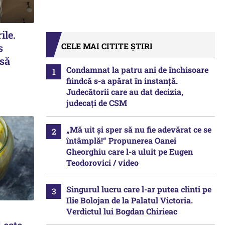
ile.
CELE MAI CITITE ȘTIRI
s
 să
Condamnat la patru ani de închisoare
fiindcă s-a apărat în instanță.
Judecătorii care au dat decizia,
judecați de CSM
„Mă uit și sper să nu fie adevărat ce se
întâmplă!“ Propunerea Oanei
Gheorghiu care l-a uluit pe Eugen
Teodorovici / video
Singurul lucru care l-ar putea clinti pe
Ilie Bolojan de la Palatul Victoria.
Verdictul lui Bogdan Chirieac
 este