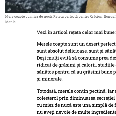
Mere coapte cu miez de nucă. Rețeta perfectă pentru Crăciun. Bonus: Re
Manic
Vezi în articol rețeta celor mai bun
Merele coapte sunt un desert perfect 
sunt absolut delicioase, sunt și sănă
Deși mulți evită să consume prea des
ridicat de grăsimi și calorii, studiil
sănătos pentru că au grăsimi bune p
și minerale.
Totodată, merele conţin pectină, iar 
colesterol prin diminuarea secreţiei
cu miez de nucă este una simplă de fă
nu aveți nevoie de multe ingrediente