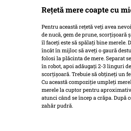
Rețetă mere coapte cu mi
Pentru această rețetă veți avea nevo
de nucă, gem de prune, scorțișoară ș
îl faceți este să spălați bine merele. D
încât în mijloc să aveți o gaură destu
folosi la plăcinta de mere. Separat 
în robot, apoi adăugați 2-3 linguri d
scorțișoară. Trebuie să obțineți un fe
Cu această compoziție umpleți merele
merele la cuptor pentru aproximativ 
atunci când se încep a crăpa. După ce
zahăr pudră.