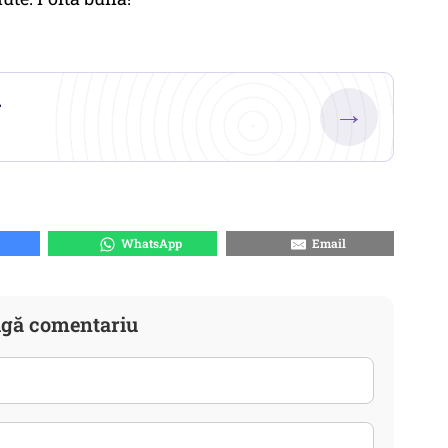
.
→
WhatsApp
Email
gă comentariu