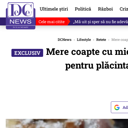
Ultimele știri
Politică
Război
Cri
Cele mai citite
Singurul lucru care l-ar putea 
DCNews
›
Lifestyle
›
Retete
›
Mere coapt
Mere coapte cu mie
pentru plăcint
Ad