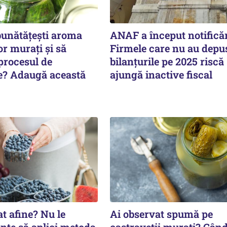
bunătățești aroma
ANAF a început notificăr
or murați și să
Firmele care nu au depu
procesul de
bilanțurile pe 2025 riscă
e? Adaugă această
ajungă inactive fiscal
t afine? Nu le
Ai observat spumă pe
nte să aplici metoda
castraveții murați? Când