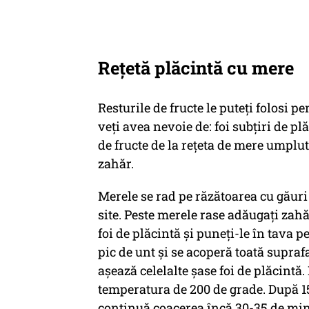
Rețetă plăcintă cu mere
Resturile de fructe le puteți folosi p
veți avea nevoie de: foi subțiri de p
de fructe de la rețeta de mere umplut
zahăr.
Merele se rad pe răzătoarea cu găuri
site. Peste merele rase adăugați zahăr
foi de plăcintă și puneți-le în tava p
pic de unt și se acoperă toată suprafa
așează celelalte șase foi de plăcintă.
temperatura de 200 de grade. După 15
continuă coacerea încă 30-35 de min