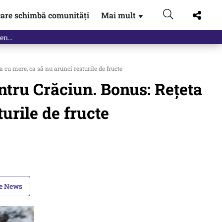
are schimbă comunități
Mai mult
▼
eac
 cu mere, ca să nu arunci resturile de fructe
ntru Crăciun. Bonus: Rețeta
urile de fructe
le News