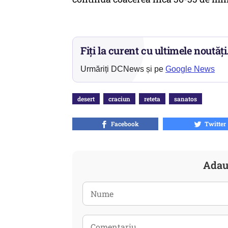
Fiți la curent cu ultimele noutăți
Urmăriți DCNews și pe
Google News
desert
craciun
reteta
sanatos
Facebook
Twitter
Adau