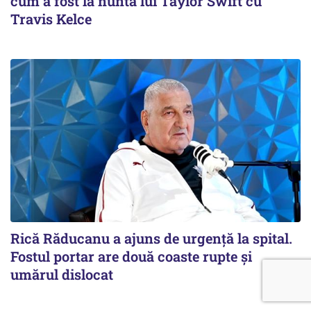
cum a fost la nunta lui Taylor Swift cu
Travis Kelce
Rică Răducanu a ajuns de urgență la spital.
Fostul portar are două coaste rupte și
umărul dislocat