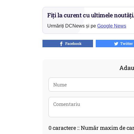
Fiți la curent cu ultimele noutăți
Urmăriți DCNews și pe
Google News
Facebook
Twitter
Adau
0
caractere :: Număr maxim de car