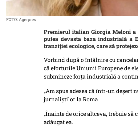
FOTO: Agerpres
Premierul italian Giorgia Meloni a 
putea devasta baza industrială a 
tranziției ecologice, care să proteje
Vorbind după o întâlnire cu cancela
că eforturile Uniunii Europene de elec
submineze forța industrială a contin
„Am spus adesea că într-un deșert nu
jurnaliștilor la Roma.
„Înainte de orice altceva, trebuie să
adăugat ea.