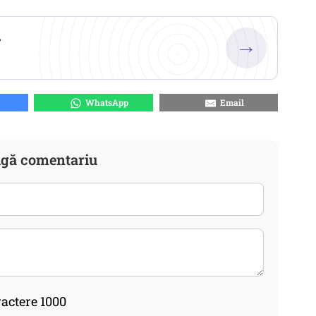
.
→
WhatsApp
Email
gă comentariu
actere 1000