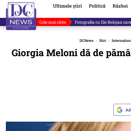
Ultimele știri
Politică
Război
Cele mai citite
Ilie Bolojan, gafă în direct de
DCNews
›
Stiri
›
Internațion
Giorgia Meloni dă de pământ
Ad