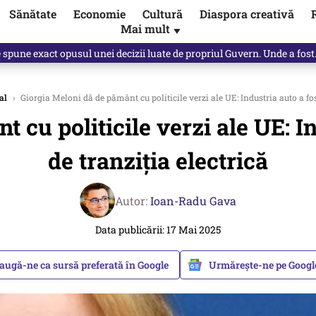
Sănătate
Economie
Cultură
Diaspora creativă
Mai mult
▼
spre „omul harnic“ / video
al
›
Giorgia Meloni dă de pământ cu politicile verzi ale UE: Industria auto a fos
 cu politicile verzi ale UE: In
de tranziția electrică
Autor:
Ioan-Radu Gava
Data publicării: 17 Mai 2025
augă-ne ca sursă preferată în Google
Urmărește-ne pe Goog