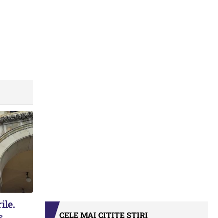
ile.
CELE MAI CITITE ȘTIRI
s