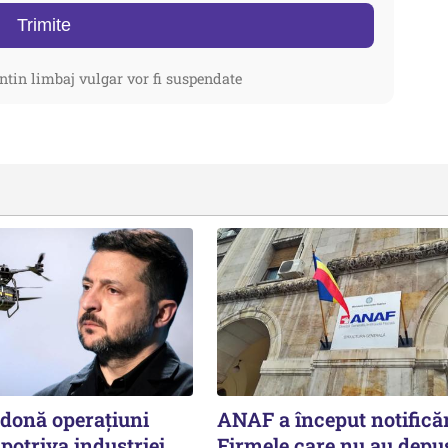
Trimite
ntin limbaj vulgar vor fi suspendate
rdonă operațiuni
ANAF a început notificăr
potriva industriei
Firmele care nu au depu