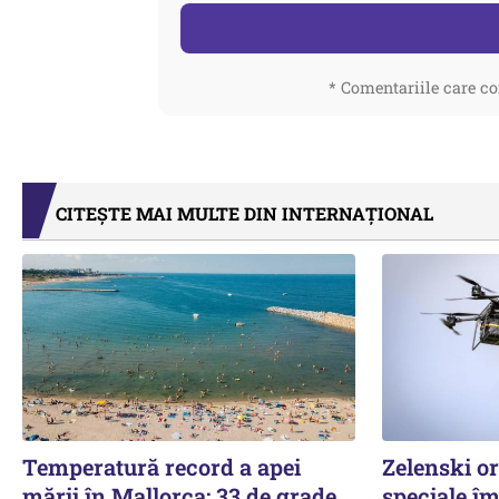
* Comentariile care co
CITEȘTE MAI MULTE DIN INTERNAȚIONAL
Temperatură record a apei
Zelenski o
mării în Mallorca: 33 de grade
speciale îm