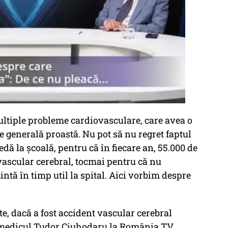
multiple probleme cardiovasculare, care avea o
e generală proastă. Nu pot să nu regret faptul
dă la școală, pentru că în fiecare an, 55.000 de
vascular cerebral, tocmai pentru că nu
ntă în timp util la spital. Aici vorbim despre
te, dacă a fost accident vascular cerebral
 medicul Tudor Ciuhodaru la România TV.