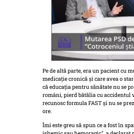
Pe de altă parte, era un pacient cu 
medicație cronică și care avea o star
că educația pentru sănătate nu se pre
români, pierd bătălia cu accidentul 
recunosc formula FAST și nu se prezi
ore.
Îmi este greu să spun ce a fost în spa
ishemic sau hemoragic", a declarat