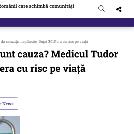
Românii care schimbă comunități
a senzații neplăcute. După 2015 era cu risc pe viață
 sunt cauza? Medicul Tudor
era cu risc pe viață
le News