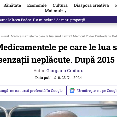
Sănătate
Economie
Cultură
Diaspora creativă
Mai mult
▼
spune Mircea Badea: E o minciună de mari proporții
 murit. Medicamentele pe care le lua sunt cauza? Medicul Tudor Ciuhodaru: Pot d
 Medicamentele pe care le lua
enzații neplăcute. După 2015 
Autor:
Giorgiana Croitoru
Data publicării: 23 Noi 2024
augă-ne ca sursă preferată în Google
Urmărește-ne pe Goog