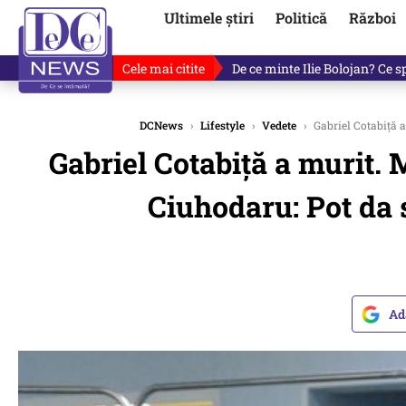
Ultimele știri
Politică
Război
Cele mai citite
De ce minte Ilie Bolojan? Ce 
DCNews
›
Lifestyle
›
Vedete
›
Gabriel Cotabiță a
Gabriel Cotabiță a murit.
Ciuhodaru: Pot da s
Ad