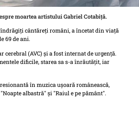
spre moartea artistului Gabriel Cotabiță.
 îndrăgiți cântăreți români, a încetat din viață
de 69 de ani.
r cerebral (AVC) și a fost internat de urgență.
tele dificile, starea sa s-a înrăutățit, iar
mpresionantă în muzica ușoară românească,
"Noapte albastră" și "Raiul e pe pământ".