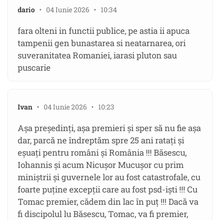
dario
• 04 Iunie 2026 • 10:34
fara olteni in functii publice, pe astia ii apuca
tampenii gen bunastarea si neatarnarea, ori
suveranitatea Romaniei, iarasi pluton sau
puscarie
Ivan
• 04 Iunie 2026 • 10:23
Așa președinți, așa premieri și sper să nu fie așa
dar, parcă ne îndreptăm spre 25 ani ratați și
eșuați pentru români și România !!! Băsescu,
Iohannis și acum Nicușor Mucușor cu prim
miniștrii și guvernele lor au fost catastrofale, cu
foarte puține excepții care au fost psd-iști !!! Cu
Tomac premier, cădem din lac în puț !!! Dacă va
fi discipolul lu Băsescu, Tomac, va fi premier,