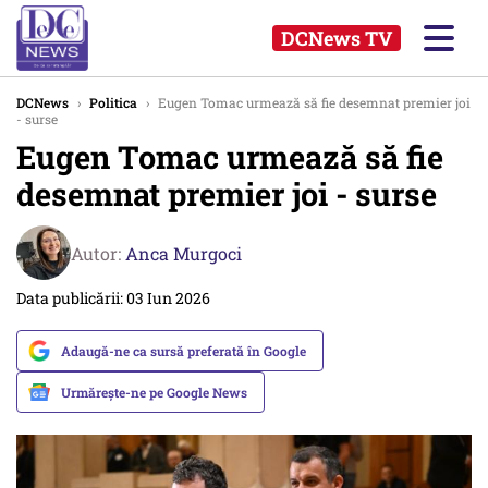
DCNews TV
DCNews
›
Politica
›
Eugen Tomac urmează să fie desemnat premier joi
- surse
Eugen Tomac urmează să fie
desemnat premier joi - surse
Autor:
Anca Murgoci
Data publicării: 03 Iun 2026
Adaugă-ne ca sursă preferată în Google
Urmărește-ne pe Google News