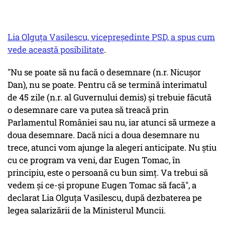
Lia Olguţa Vasilescu, vicepreşedinte PSD, a spus cum
vede această posibilitate
.
"Nu se poate să nu facă o desemnare (n.r. Nicuşor
Dan), nu se poate. Pentru că se termină interimatul
de 45 zile (n.r. al Guvernului demis) şi trebuie făcută
o desemnare care va putea să treacă prin
Parlamentul României sau nu, iar atunci să urmeze a
doua desemnare. Dacă nici a doua desemnare nu
trece, atunci vom ajunge la alegeri anticipate. Nu ştiu
cu ce program va veni, dar Eugen Tomac, în
principiu, este o persoană cu bun simţ. Va trebui să
vedem şi ce-şi propune Eugen Tomac să facă", a
declarat Lia Olguţa Vasilescu, după dezbaterea pe
legea salarizării de la Ministerul Muncii.