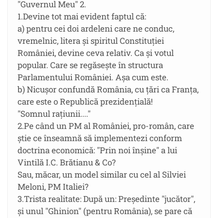
"Guvernul Meu" 2.
1.Devine tot mai evident faptul că:
a) pentru cei doi ardeleni care ne conduc,
vremelnic, litera și spiritul Constituției
României, devine ceva relativ. Ca și votul
popular. Care se regăsește în structura
Parlamentului României. Așa cum este.
b) Nicușor confundă România, cu țări ca Franța,
care este o Republică prezidenţială!
"Somnul rațiunii...."
2.Pe când un PM al României, pro-român, care
știe ce înseamnă să implementezi conform
doctrina economică: "Prin noi înșine" a lui
Vintilă I.C. Brătianu & Co?
Sau, măcar, un model similar cu cel al Silviei
Meloni, PM Italiei?
3.Trista realitate: După un: Președinte "jucător",
și unul "Ghinion" (pentru România), se pare că