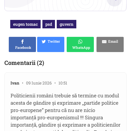
eugen tomac
psd
guvern
Twitter
Email
Facebook
WhatsApp
Comentarii (2)
Ivan
• 09 Iunie 2026 • 10:51
Politicienii români trebuie să termine cu modul
acesta de gândire și exprimare „partide politice
pro-europene” pentru că nu are nicio
importanță pro-europenismul !!! Singura
importanță, gândire și exprimare a politicienilor