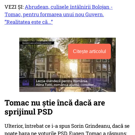
VEZI ȘI:
Abrudean, culisele întâlnirii Bolojan -
Tomac, pentru formarea unui nou Guvern.
”Realitatea este că...”
Citește articolul
Tomac nu știe încă dacă are
sprijinul PSD
Ulterior, întrebat ce i-a spus Sorin Grindeanu, dacă se
poate baza pe voturile PSD, Eugen Tomac a răspuns: