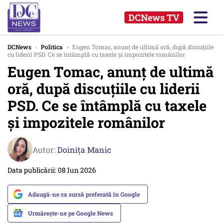
DCNews TV
DCNews
›
Politica
›
Eugen Tomac, anunț de ultimă oră, după discuțiile
cu liderii PSD. Ce se întâmplă cu taxele și impozitele românilor
Eugen Tomac, anunț de ultimă
oră, după discuțiile cu liderii
PSD. Ce se întâmplă cu taxele
și impozitele românilor
Autor:
Doinița Manic
Data publicării: 08 Iun 2026
Adaugă-ne ca sursă preferată în Google
Urmărește-ne pe Google News