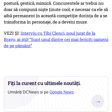
postură, gestică, mimică. Concurentele ar trebui nu
doar să compună niște ținute cool; e necesar ca ele să
aibă permanent în această competiție dorința de a se
transforma în personaje, de a deveni muze.
VEZI ȘI:
Interviu cu Tibi Clenci, noul jurat de la
Bravo, ai stil! ”Sunt unul dintre cei mai fericiți oameni
de pe pământ”
Fiți la curent cu ultimele noutăți.
Urmăriți DCNews și pe
Google News
→