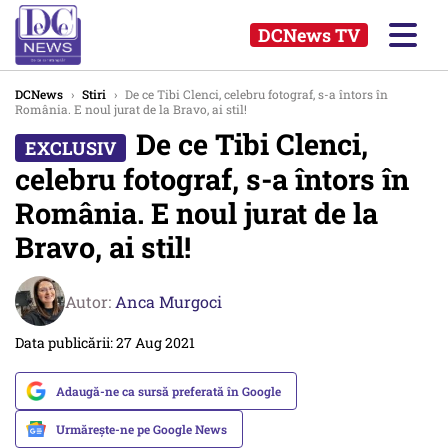
DCNews TV
DCNews
›
Stiri
›
De ce Tibi Clenci, celebru fotograf, s-a întors în
România. E noul jurat de la Bravo, ai stil!
De ce Tibi Clenci,
celebru fotograf, s-a întors în
România. E noul jurat de la
Bravo, ai stil!
Autor:
Anca Murgoci
Data publicării: 27 Aug 2021
Adaugă-ne ca sursă preferată în Google
Urmărește-ne pe Google News