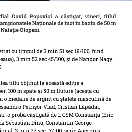
l David Popovici a câştigat, vineri, titlul
 Campionatele Naţionale de înot în bazin de 50 m
Nataţie Otopeni.
rat cu timpul de 3 min 51 sec 18/100, fiind
eaua), 3 min 52 sec 45/100, şi de Nandor Nagy
0.
ea titlu obţinut la această ediţie a
er, 100 m spate şi 50 m fluture (acesta cu
 şi o medalie de argint cu ştafeta masculină de
ssandro Petrişor Vlad, Cristian Lăpădat,
ntr-o probă câştigată de 1. CSM Constanţa (Eric
ick Sebastian Dinu, Constantin George
onal, 3 min 22 sec 17/100, scrie Agerpres.