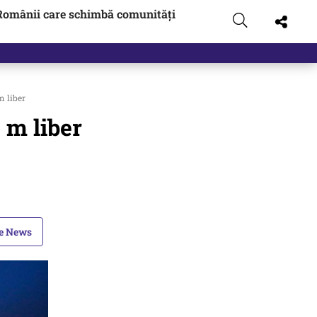
Românii care schimbă comunități
m liber
 m liber
le News