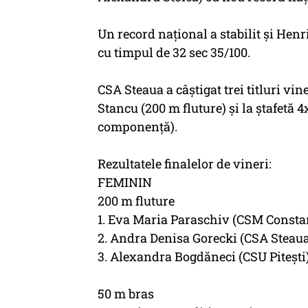
Un record naţional a stabilit şi Hen
cu timpul de 32 sec 35/100.
CSA Steaua a câştigat trei titluri vin
Stancu (200 m fluture) şi la ştafetă 
componenţă).
Rezultatele finalelor de vineri:
FEMININ
200 m fluture
1. Eva Maria Paraschiv (CSM Constanţ
2. Andra Denisa Gorecki (CSA Steaua 
3. Alexandra Bogdăneci (CSU Piteşti)
50 m bras