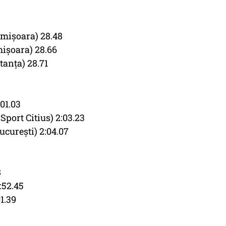
imişoara) 28.48
işoara) 28.66
tanţa) 28.71
01.03
port Citius) 2:03.23
cureşti) 2:04.07
8
:52.45
1.39