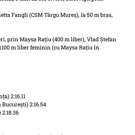
rietta Fangli (CSM Târgu Mureş), la 50 m bras,
eri, prin Maysa Raţiu (400 m liber), Vlad Ştefan
4x100 m liber feminin (cu Maysa Raţiu în
a) 2:16.11
Bucureşti) 2:16.54
 2:18.36