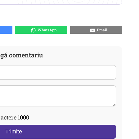
WhatsApp
Email
gă comentariu
actere 1000
Trimite