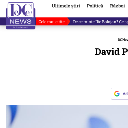
Ultimele știri
Politică
Război
Cele mai citite
De ce a mințit Ilie Bolojan? V
DCNe
David P
Ad