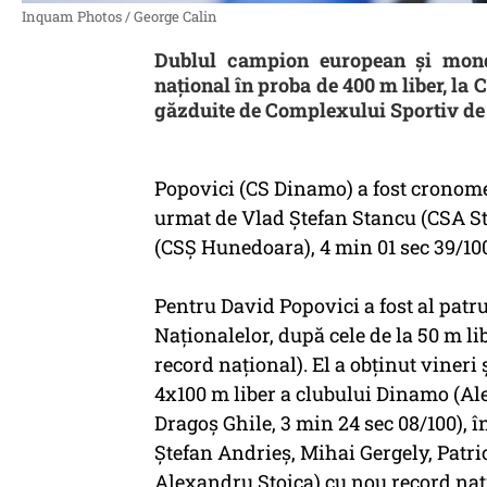
Inquam Photos / George Calin
Dublul campion european şi mondia
naţional în proba de 400 m liber, la
găzduite de Complexului Sportiv de 
Popovici (CS Dinamo) a fost cronomet
urmat de Vlad Ştefan Stancu (CSA St
(CSŞ Hunedoara), 4 min 01 sec 39/10
Pentru David Popovici a fost al patrul
Naţionalelor, după cele de la 50 m lib
record naţional). El a obţinut vineri
4x100 m liber a clubului Dinamo (Ale
Dragoş Ghile, 3 min 24 sec 08/100), î
Ştefan Andrieş, Mihai Gergely, Patr
Alexandru Stoica) cu nou record naţi