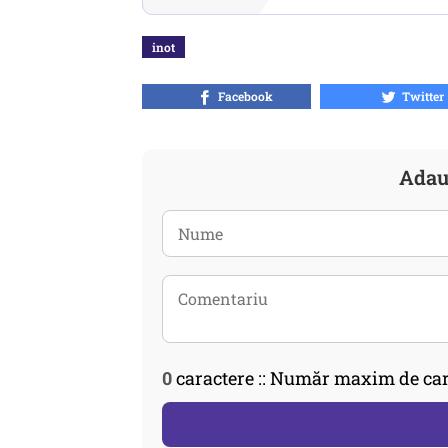
inot
Facebook
Twitter
Adau
0
caractere :: Număr maxim de car