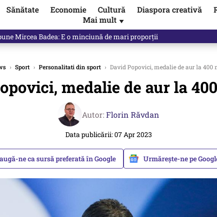
Sănătate
Economie
Cultură
Diaspora creativă
Mai mult
▼
ictor Ponta ne dă răspunsul
ws
›
Sport
›
Personalitati din sport
›
David Popovici, medalie de aur la 400 
opovici, medalie de aur la 400
Autor:
Florin Răvdan
Data publicării: 07 Apr 2023
augă-ne ca sursă preferată în Google
Urmărește-ne pe Goog