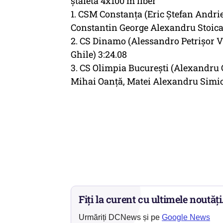
ştafetă 4x100 m liber
1. CSM Constanţa (Eric Ştefan Andrie
Constantin George Alexandru Stoica) 
2. CS Dinamo (Alessandro Petrişor V
Ghile) 3:24.08
3. CS Olimpia Bucureşti (Alexandru
Mihai Oanţă, Matei Alexandru Simio
Fiți la curent cu ultimele noutăți
Urmăriți DCNews și pe
Google News