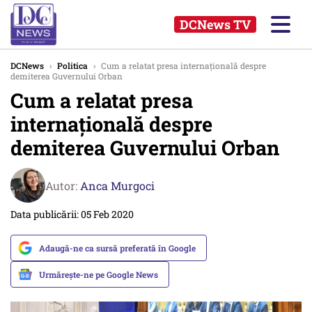
DCNews TV
DCNews
›
Politica
›
Cum a relatat presa internaţională despre
demiterea Guvernului Orban
Cum a relatat presa
internaţională despre
demiterea Guvernului Orban
Autor:
Anca Murgoci
Data publicării: 05 Feb 2020
Adaugă-ne ca sursă preferată în Google
Urmărește-ne pe Google News