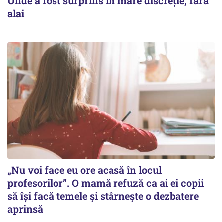
Unde a fost surprins în mare discreție, fără
alai
„Nu voi face eu ore acasă în locul
profesorilor”. O mamă refuză ca ai ei copii
să își facă temele și stârnește o dezbatere
aprinsă