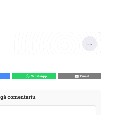
.
→
WhatsApp
Email
gă comentariu