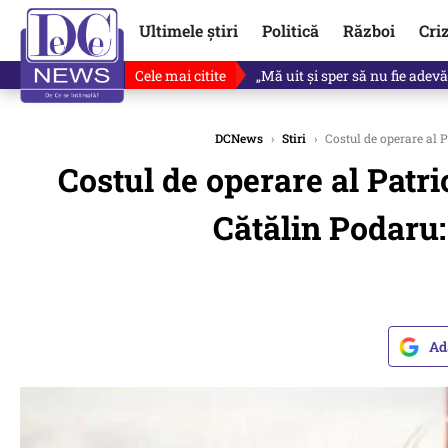
Ultimele știri
Politică
Război
Cri
Cele mai citite
Ce se întâmplă cu primul bulet
DCNews
›
Stiri
›
Costul de operare al P
Costul de operare al Patri
Cătălin Podaru:
Ad