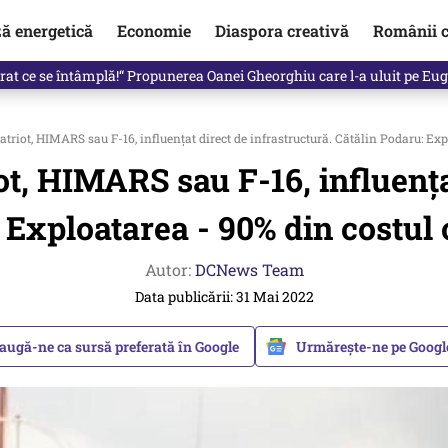
ză energetică
Economie
Diaspora creativă
Românii c
in electronic, decizia luată astăzi de Guvern pentru toți românii
atriot, HIMARS sau F-16, influențat direct de infrastructură. Cătălin Podaru: Exp
ot, HIMARS sau F-16, influența
 Exploatarea - 90% din costul c
Autor:
DCNews Team
Data publicării: 31 Mai 2022
augă-ne ca sursă preferată în Google
Urmărește-ne pe Goog