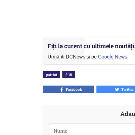
Fiți la curent cu ultimele noutăți
Urmăriți DCNews și pe
Google News
patriot
f-16
Facebook
Twitter
Adau