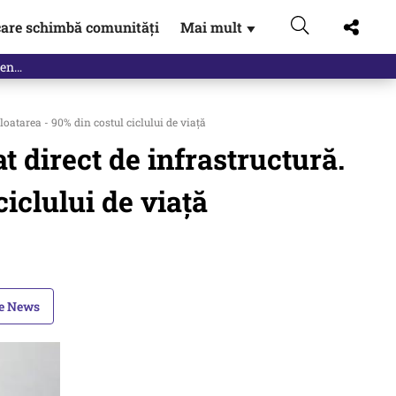
are schimbă comunități
Mai mult
▼
loatarea - 90% din costul ciclului de viață
t direct de infrastructură.
iclului de viață
le News