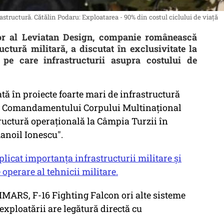
astructură. Cătălin Podaru: Exploatarea - 90% din costul ciclului de viață
tor al Leviatan Design, companie românească
uctură militară, a discutat în exclusivitate la
pe care infrastructurii asupra costului de
ă în proiecte foarte mari de infrastructură
inta Comandamentului Corpului Multinaţional
tructură operațională la Câmpia Turzii în
anoil Ionescu".
plicat importanța infrastructurii militare și
operare al tehnicii militare.
HIMARS, F-16 Fighting Falcon ori alte sisteme
exploatării are legătură directă cu