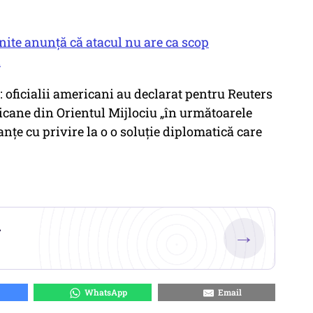
Unite anunță că atacul nu are ca scop
n
ă: oficialii americani au declarat pentru Reuters
ricane din Orientul Mijlociu „în următoarele
anțe cu privire la o o soluție diplomatică care
.
→
WhatsApp
Email