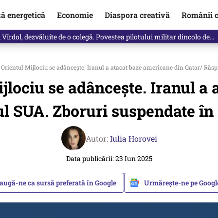
ză energetică
Economie
Diaspora creativă
Românii c
vărat ce se întâmplă!“ Propunerea Oanei Gheorghiu care l-a uluit pe Eu
 Orientul Mijlociu se adâncește. Iranul a atacat baze americane din Qatar/ Ră
ijlociu se adâncește. Iranul a
l SUA. Zboruri suspendate în
Autor:
Iulia Horovei
Data publicării: 23 Iun 2025
augă-ne ca sursă preferată în Google
Urmărește-ne pe Goog