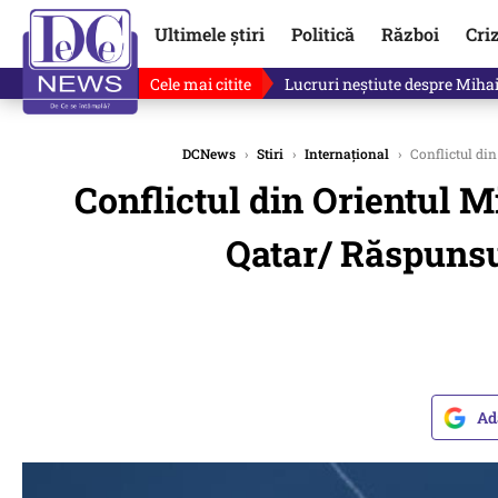
Ultimele știri
Politică
Război
Cri
Cele mai citite
„Mă uit și sper să nu fie ade
DCNews
›
Stiri
›
Internațional
›
Conflictul din
Conflictul din Orientul M
Qatar/ Răspunsu
Ad