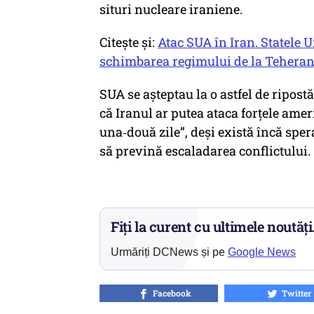
situri nucleare iraniene.
Citește și:
Atac SUA în Iran. Statele 
schimbarea regimului de la Tehera
SUA se așteptau la o astfel de ripost
că Iranul ar putea ataca forțele ame
una‑două zile”, deși există încă sper
să prevină escaladarea conflictului.
Fiți la curent cu ultimele noutăți
Urmăriți DCNews și pe
Google News
Facebook
Twitter