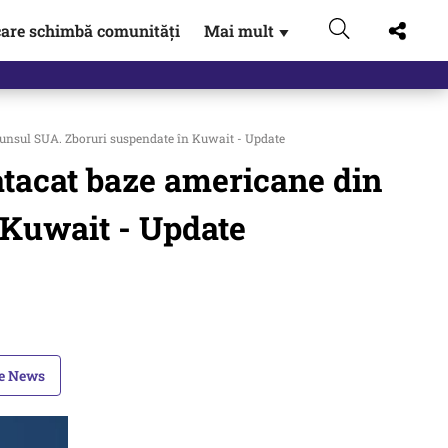
are schimbă comunități
Mai mult
▼
gen…
spunsul SUA. Zboruri suspendate în Kuwait - Update
 atacat baze americane din
 Kuwait - Update
le News