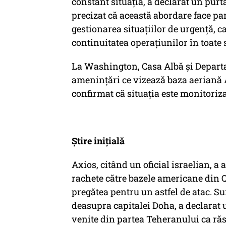
constant situația, a declarat un purt
precizat că această abordare face pa
gestionarea situațiilor de urgență, ca
continuitatea operațiunilor în toate 
La Washington, Casa Albă și Departa
amenințări ce vizează baza aeriană A
confirmat că situația este monitoriza
Știre inițială
Axios, citând un oficial israelian, a 
rachete către bazele americane din Q
pregătea pentru un astfel de atac. Su
deasupra capitalei Doha, a declarat
venite din partea Teheranului ca ră