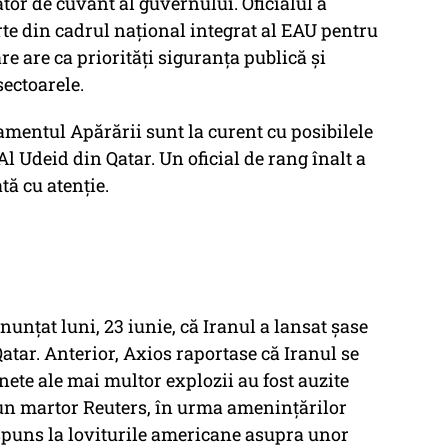
ător de cuvânt al guvernului. Oficialul a
rte din cadrul național integrat al EAU pentru
re are ca priorități siguranța publică și
sectoarele.
mentul Apărării sunt la curent cu posibilele
l Udeid din Qatar. Un oficial de rang înalt a
tă cu atenție.
anunțat luni, 23 iunie, că Iranul a lansat șase
atar. Anterior, Axios raportase că Iranul se
nete ale mai multor explozii au fost auzite
 un martor Reuters, în urma amenințărilor
spuns la loviturile americane asupra unor