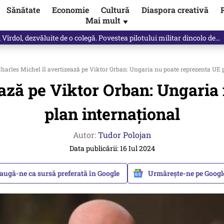
Sănătate
Economie
Cultură
Diaspora creativă
Mai mult
▼
Vîrdol, dezvăluite de o colegă. Povestea pilotului militar dincolo de…
harles Michel îl avertizează pe Viktor Orban: Ungaria nu poate reprezenta UE 
ează pe Viktor Orban: Ungaria
plan internațional
Autor:
Tudor Polojan
Data publicării: 16 Iul 2024
augă-ne ca sursă preferată în Google
Urmărește-ne pe Goog