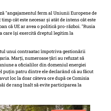
ză "angajamentul ferm al Uniunii Europene de
 timp cât este necesar și atât de intens cât este
ban că UE ar avea o politică pro-război. "Rusia
 care își exercită dreptul legitim la
tul unui contraatac împotriva gestionării
garia. Marți, numeroase țări au refuzat să
euniune a oficialilor din domeniul energiei
l puțin patru dintre ele declarând că au făcut
 avut loc la doar câteva ore după ce Comisia
i de rang înalt să evite participarea la