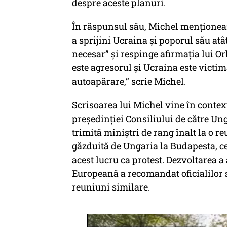
despre aceste planuri.
În răspunsul său, Michel menționea
a sprijini Ucraina și poporul său atât
necesar” și respinge afirmația lui Or
este agresorul și Ucraina este victima
autoapărare,” scrie Michel.
Scrisoarea lui Michel vine în contex
președinției Consiliului de către Un
trimită miniștri de rang înalt la o r
găzduită de Ungaria la Budapesta, ce
acest lucru ca protest. Dezvoltarea a
Europeană a recomandat oficialilor să
reuniuni similare.