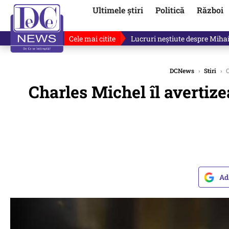
Ultimele știri
Politică
Război
Cele mai citite
Lucruri neștiute despre Mihai 
DCNews
›
Stiri
›
C
Charles Michel îl avertiz
Ad