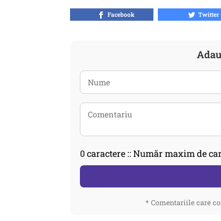
Facebook
Twitter
Adau
0
caractere :: Număr maxim de car
* Comentariile care co