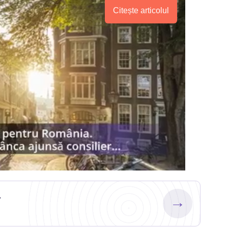
Citește articolul
.
→