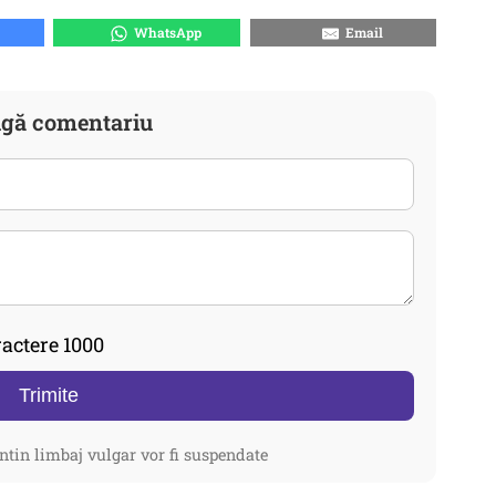
WhatsApp
Email
gă comentariu
actere 1000
Trimite
ntin limbaj vulgar vor fi suspendate