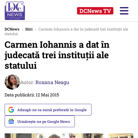
DCNews TV
DCNews
›
Stiri
›
Carmen Iohannis a dat în judecată trei instituții ale
statului
Carmen Iohannis a dat în
judecată trei instituții ale
statului
Autor:
Roxana Neagu
Data publicării: 12 Mai 2015
Adaugă-ne ca sursă preferată în Google
Urmărește-ne pe Google News