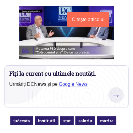
Citește articolul
Fiți la curent cu ultimele noutăți.
Urmăriți DCNews și pe
Google News
→
judecata
institutii
stat
salariu
marire