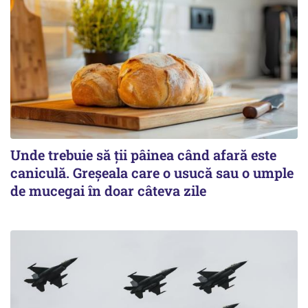
Unde trebuie să ții pâinea când afară este
caniculă. Greșeala care o usucă sau o umple
de mucegai în doar câteva zile