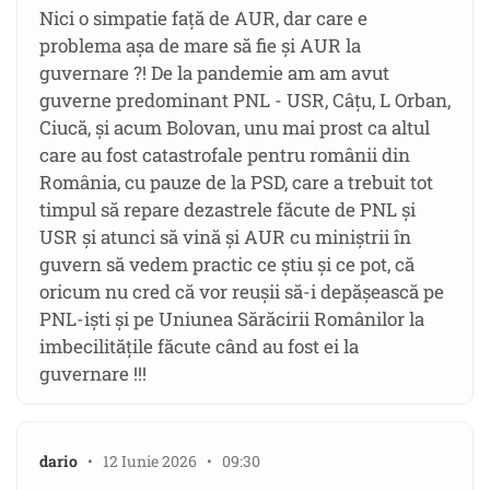
Nici o simpatie față de AUR, dar care e
problema așa de mare să fie și AUR la
guvernare ?! De la pandemie am am avut
guverne predominant PNL - USR, Câțu, L Orban,
Ciucă, și acum Bolovan, unu mai prost ca altul
care au fost catastrofale pentru românii din
România, cu pauze de la PSD, care a trebuit tot
timpul să repare dezastrele făcute de PNL și
USR și atunci să vină și AUR cu miniștrii în
guvern să vedem practic ce știu și ce pot, că
oricum nu cred că vor reușii să-i depășească pe
PNL-iști și pe Uniunea Sărăcirii Românilor la
imbecilitățile făcute când au fost ei la
guvernare !!!
dario
• 12 Iunie 2026 • 09:30