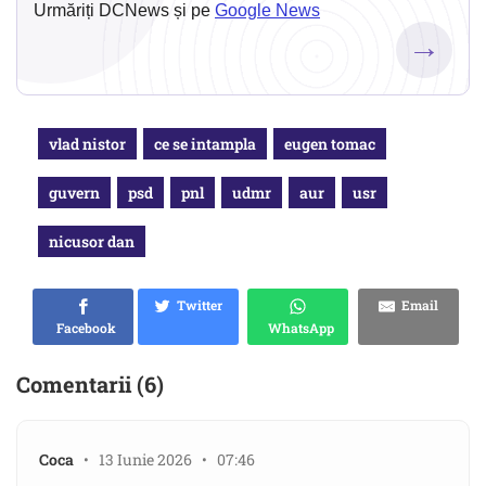
Urmăriți DCNews și pe
Google News
→
vlad nistor
ce se intampla
eugen tomac
guvern
psd
pnl
udmr
aur
usr
nicusor dan
Twitter
Email
Facebook
WhatsApp
Comentarii (6)
Coca
• 13 Iunie 2026 • 07:46