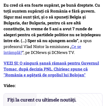
Eu cred că era foarte supărat, pe bună dreptate. Cu
toții suntem supărați că România e fără guvern.
Sigur mai sunt țări, și o să spuneți Belgia și
Bulgaria, dar Bulgaria, pentru că are altă
constituție, în vreme de 5 ani a avut 7 runde de
alegeri pentru că partidele politice nu se înțelegeau
între ele. (...) Sper să nu ajungem acolo”
, a spus
profesorul Vlad Nistor la emisiunea „
Ce se
întâmplă?
“, pe DCNews și DCNews TV.
VEZI ȘI: O singură şansă rămasă pentru Guvernul
Tomac, după decizia PNL. Chirieac spune că
"România e agăţată de orgoliul lui Bolojan"
Video:
Fiți la curent cu ultimele noutăți.