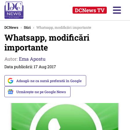
DCNews TV
DCNews
›
Stiri
›
Whatsapp, modificări importante
Whatsapp, modificări
importante
Autor:
Ema Apostu
Data publicării: 17 Aug 2017
Adaugă-ne ca sursă preferată în Google
Urmărește-ne pe Google News