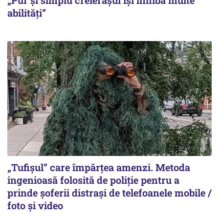
„Pur și simplu creierașul își inhibă multe
abilități”
„Tufișul” care împărțea amenzi. Metoda
ingenioasă folosită de poliție pentru a
prinde șoferii distrași de telefoanele mobile /
foto și video