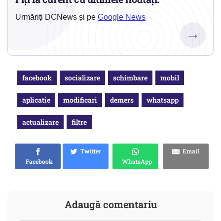
Urmăriți DCNews și pe
Google News
→
facebook
socializare
schimbare
mobil
aplicatie
modificari
demers
whatsapp
actualizare
filtre
Twitter
Email
Facebook
WhatsApp
Adaugă comentariu