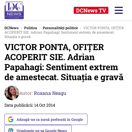
DCNews TV
DCNews
›
Politica
›
Personalități politice
›
VICTOR PONTA, OFIȚER
ACOPERIT SIE. Adrian Papahagi: Sentiment extrem de amestecat.
Situația e gravă
VICTOR PONTA, OFIȚER
ACOPERIT SIE. Adrian
Papahagi: Sentiment extrem
de amestecat. Situația e gravă
Autor:
Roxana Neagu
Data publicării: 14 Oct 2014
Adaugă-ne ca sursă preferată în Google
Urmărește-ne pe Google News