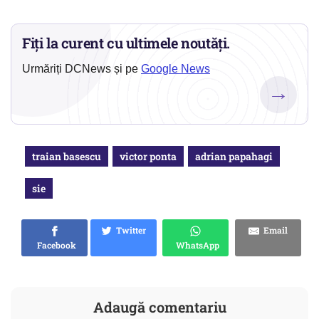
Fiți la curent cu ultimele noutăți.
Urmăriți DCNews și pe
Google News
→
traian basescu
victor ponta
adrian papahagi
sie
Twitter
Email
Facebook
WhatsApp
Adaugă comentariu