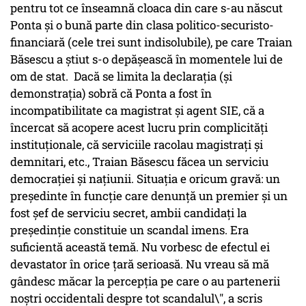
pentru tot ce înseamnă cloaca din care s-au născut
Ponta și o bună parte din clasa politico-securisto-
financiară (cele trei sunt indisolubile), pe care Traian
Băsescu a știut s-o depășească în momentele lui de
om de stat. Dacă se limita la declarația (și
demonstrația) sobră că Ponta a fost în
incompatibilitate ca magistrat și agent SIE, că a
încercat să acopere acest lucru prin complicități
instituționale, că serviciile racolau magistrați și
demnitari, etc., Traian Băsescu făcea un serviciu
democrației și națiunii. Situația e oricum gravă: un
președinte în funcție care denunță un premier și un
fost șef de serviciu secret, ambii candidați la
președinție constituie un scandal imens. Era
suficientă această temă. Nu vorbesc de efectul ei
devastator în orice țară serioasă. Nu vreau să mă
gândesc măcar la percepția pe care o au partenerii
noștri occidentali despre tot scandalul\", a scris