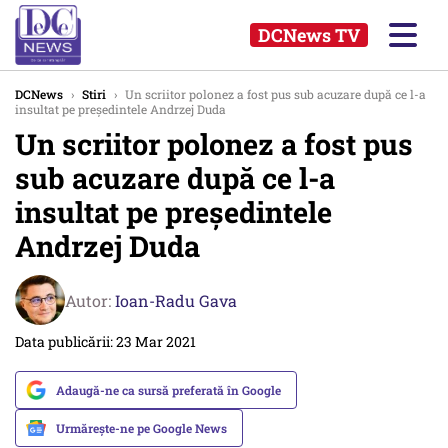
DCNews TV
DCNews
›
Stiri
›
Un scriitor polonez a fost pus sub acuzare după ce l-a
insultat pe președintele Andrzej Duda
Un scriitor polonez a fost pus
sub acuzare după ce l-a
insultat pe președintele
Andrzej Duda
Autor:
Ioan-Radu Gava
Data publicării: 23 Mar 2021
Adaugă-ne ca sursă preferată în Google
Urmărește-ne pe Google News