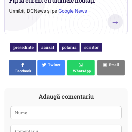
Fiți la curent cu ultimele noutăți.
Urmăriți DCNews și pe
Google News
→
presedinte
acuzat
polonia
scriitor
Twitter
Email
Facebook
WhatsApp
Adaugă comentariu