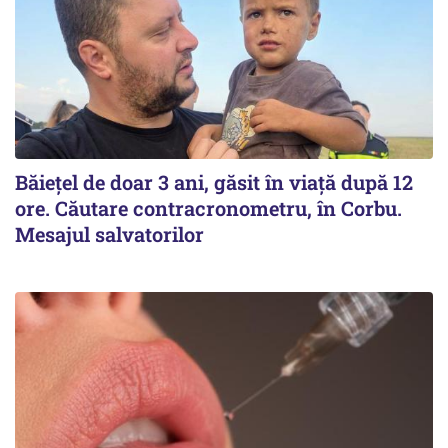
Băiețel de doar 3 ani, găsit în viață după 12
ore. Căutare contracronometru, în Corbu.
Mesajul salvatorilor