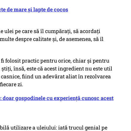
cte de mare și lapte de cocos
e ulei pe care să îl cumpărați, să acordați
multe despre calitate și, de asemenea, să îl
fi folosit practic pentru orice, chiar și pentru
știți, însă, este că acest ingredient nu este util
ri casnice, fiind un adevărat aliat în rezolvarea
iecare zi.
e: doar gospodinele cu experiență cunosc acest
lă utilizare a uleiului: iată trucul genial pe