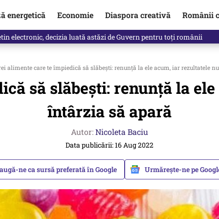
ză energetică
Economie
Diaspora creativă
Românii c
in electronic, decizia luată astăzi de Guvern pentru toți românii
ei alimente care te împiedică să slăbești: renunță la ele acum, iar rezultatele n
ică să slăbești: renunță la ele
întârzia să apară
Autor:
Nicoleta Baciu
Data publicării: 16 Aug 2022
augă-ne ca sursă preferată în Google
Urmărește-ne pe Goog