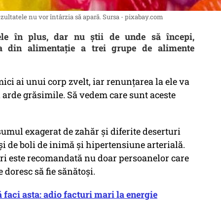
ezultatele nu vor întârzia să apară. Sursa - pixabay.com
le în plus, dar nu știi de unde să începi,
ea din alimentație a trei grupe de alimente
ci ai unui corp zvelt, iar renunțarea la ele va
 arde grăsimile. Să vedem care sunt aceste
umul exagerat de zahăr și diferite deserturi
 și de boli de inimă și hipertensiune arterială.
iuri este recomandată nu doar persoanelor care
re doresc să fie sănătoși.
 faci asta: adio facturi mari la energie