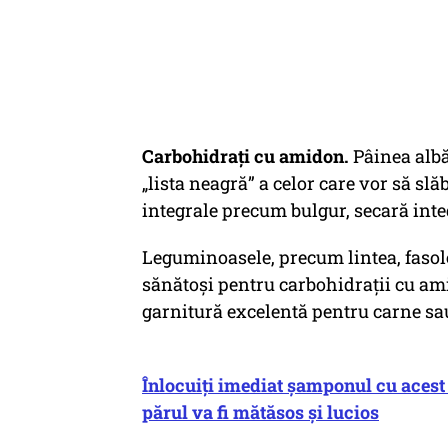
Carbohidrați cu amidon.
Pâinea albă,
„lista neagră” a celor care vor să sl
integrale precum bulgur, secară integr
Leguminoasele, precum lintea, fasole
sănătoși pentru carbohidrații cu amid
garnitură excelentă pentru carne sau
Înlocuiți imediat șamponul cu acest 
părul va fi mătăsos și lucios