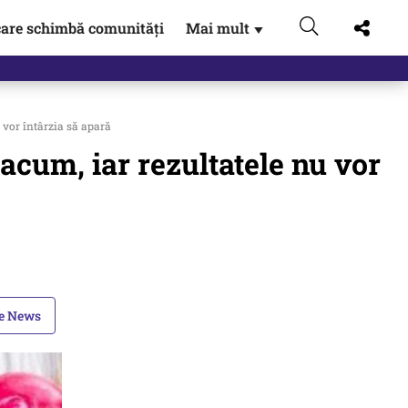
are schimbă comunități
Mai mult
▼
u vor întârzia să apară
 acum, iar rezultatele nu vor
le News