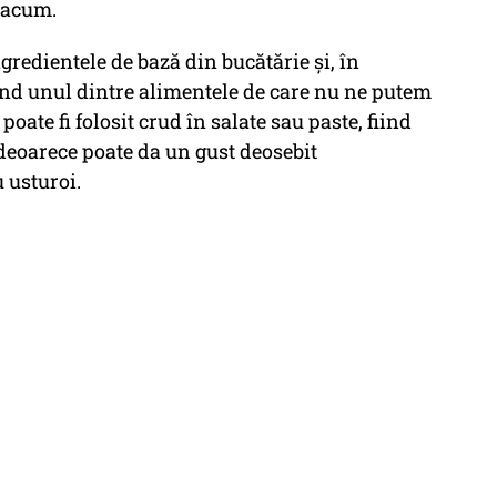
ă acum.
gredientele de bază din bucătărie și, în
iind unul dintre alimentele de care nu ne putem
oate fi folosit crud în salate sau paste, fiind
t, deoarece poate da un gust deosebit
 usturoi.