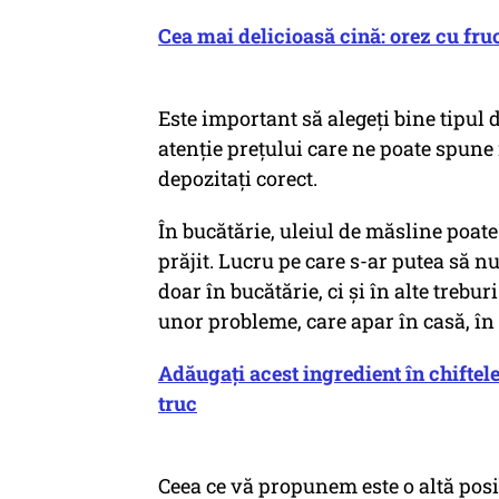
Cea mai delicioasă cină: orez cu fru
Este important să alegeți bine tipul d
atenție prețului care ne poate spune 
depozitați corect.
În bucătărie, uleiul de măsline poate 
prăjit. Lucru pe care s-ar putea să nu 
doar în bucătărie, ci și în alte trebu
unor probleme, care apar în casă, în f
Adăugați acest ingredient în chiftel
truc
Ceea ce vă propunem este o altă posibi