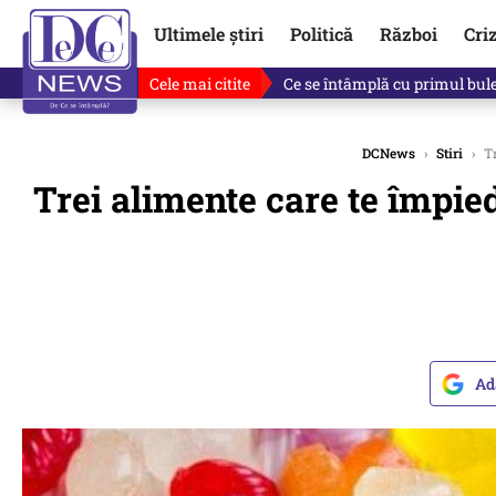
Ultimele știri
Politică
Război
Cri
Cele mai citite
Ce se întâmplă cu primul bulet
DCNews
›
Stiri
›
Tr
Trei alimente care te împied
Ad