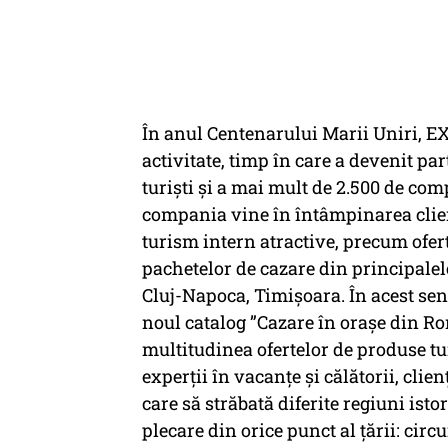
În anul Centenarului Marii Uniri, E
activitate, timp în care a devenit pa
turişti şi a mai mult de 2.500 de co
compania vine în întâmpinarea clien
turism intern atractive, precum ofert
pachetelor de cazare din principalel
Cluj-Napoca, Timișoara. În acest sens
noul catalog ”Cazare în orașe din Rom
multitudinea ofertelor de produse tu
experții în vacanțe și călătorii, clien
care să străbată diferite regiuni isto
plecare din orice punct al țării: cir