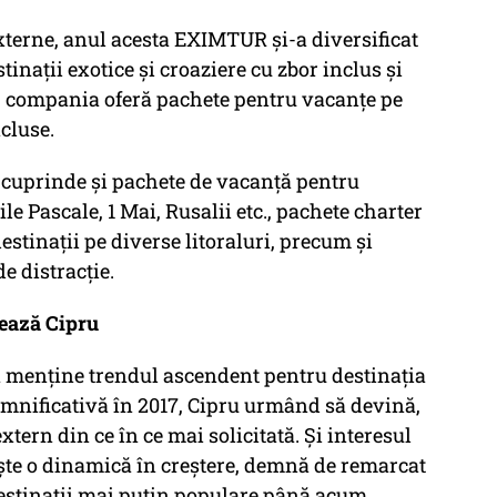
 externe, anul acesta EXIMTUR și-a diversificat
tinații exotice și croaziere cu zbor inclus și
 compania oferă pachete pentru vacanțe pe
ncluse.
 cuprinde și pachete de vacanță pentru
le Pascale, 1 Mai, Rusalii etc., pachete charter
stinații pe diverse litoraluri, precum și
e distracție.
mează Cipru
 menține trendul ascendent pentru destinația
emnificativă în 2017, Cipru urmând să devină,
xtern din ce în ce mai solicitată. Și interesul
aște o dinamică în creștere, demnă de remarcat
 destinații mai putin populare până acum,