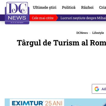
Ultimele știri
Politică
Război
Cri
Cele mai citite
Lucruri neștiute despre Mihai 
DCNews
›
Lifestyle
Târgul de Turism al Ro
Ad