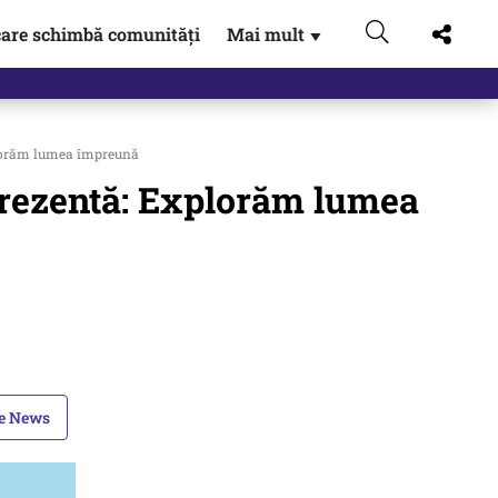
are schimbă comunități
Mai mult
▼
lorăm lumea împreună
rezentă: Explorăm lumea
le News