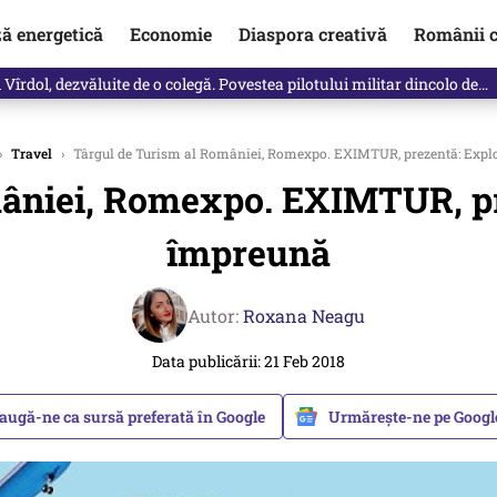
ză energetică
Economie
Diaspora creativă
Românii c
Vîrdol, dezvăluite de o colegă. Povestea pilotului militar dincolo de…
›
Travel
›
Târgul de Turism al României, Romexpo. EXIMTUR, prezentă: Exp
mâniei, Romexpo. EXIMTUR, p
împreună
Autor:
Roxana Neagu
Data publicării: 21 Feb 2018
augă-ne ca sursă preferată în Google
Urmărește-ne pe Goog