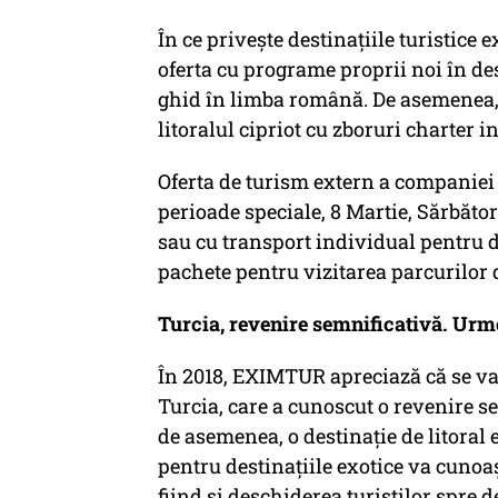
În ce privește destinațiile turistice
oferta cu programe proprii noi în des
ghid în limba română. De asemenea,
litoralul cipriot cu zboruri charter i
Oferta de turism extern a companiei
perioade speciale, 8 Martie, Sărbători
sau cu transport individual pentru de
pachete pentru vizitarea parcurilor d
Turcia, revenire semnificativă. Ur
În 2018, EXIMTUR apreciază că se va
Turcia, care a cunoscut o revenire s
de asemenea, o destinație de litoral e
pentru destinațiile exotice va cuno
fiind și deschiderea turiștilor spre