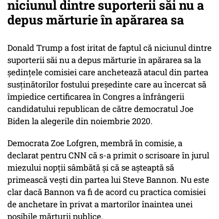
niciunul dintre suporterii săi nu a
depus mărturie în apărarea sa
Donald Trump a fost iritat de faptul că niciunul dintre
suporterii săi nu a depus mărturie în apărarea sa la
şedinţele comisiei care anchetează atacul din partea
susţinătorilor fostului preşedinte care au încercat să
împiedice certificarea în Congres a înfrângerii
candidatului republican de către democratul Joe
Biden la alegerile din noiembrie 2020.
Democrata Zoe Lofgren, membră în comisie, a
declarat pentru CNN că s-a primit o scrisoare în jurul
miezului nopţii sâmbătă şi că se aşteaptă să
primească veşti din partea lui Steve Bannon. Nu este
clar dacă Bannon va fi de acord cu practica comisiei
de anchetare în privat a martorilor înaintea unei
posibile mărturii publice.