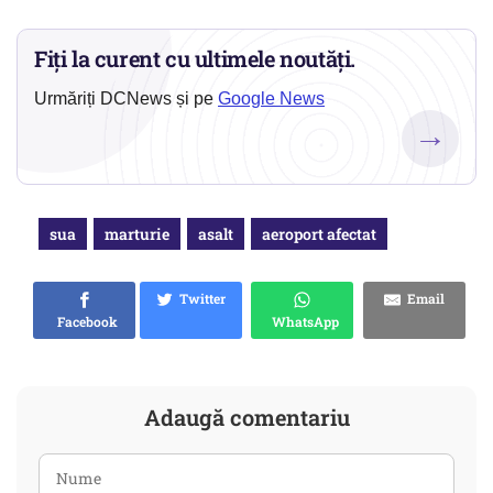
Fiți la curent cu ultimele noutăți.
Urmăriți DCNews și pe
Google News
→
sua
marturie
asalt
aeroport afectat
Twitter
Email
Facebook
WhatsApp
Adaugă comentariu