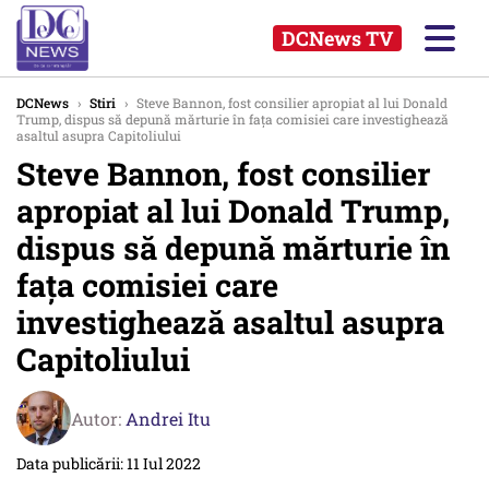
DCNews TV
DCNews
›
Stiri
›
Steve Bannon, fost consilier apropiat al lui Donald
Trump, dispus să depună mărturie în faţa comisiei care investighează
asaltul asupra Capitoliului
Steve Bannon, fost consilier
apropiat al lui Donald Trump,
dispus să depună mărturie în
faţa comisiei care
investighează asaltul asupra
Capitoliului
Autor:
Andrei Itu
Data publicării: 11 Iul 2022