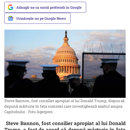
Adaugă-ne ca sursă preferată în Google
Urmărește-ne pe Google News
Steve Bannon, fost consilier apropiat al lui Donald Trump, dispus să
depună mărturie în faţa comisiei care investighează asaltul asupra
Capitoliului - Foto Agerpres
Steve Bannon, fost consilier apropiat al lui Donald
Trump, a fost de acord să depună mărturie în faţa