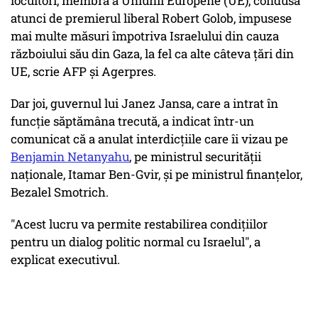
locuitori, membră a Uniunii Europene (UE), condusă
atunci de premierul liberal Robert Golob, impusese
mai multe măsuri împotriva Israelului din cauza
războiului său din Gaza, la fel ca alte câteva ţări din
UE, scrie AFP și Agerpres.
Dar joi, guvernul lui Janez Jansa, care a intrat în
funcţie săptămâna trecută, a indicat într-un
comunicat că a anulat interdicţiile care îi vizau pe
Benjamin Netanyahu
, pe ministrul securităţii
naţionale, Itamar Ben-Gvir, şi pe ministrul finanţelor,
Bezalel Smotrich.
"Acest lucru va permite restabilirea condiţiilor
pentru un dialog politic normal cu Israelul", a
explicat executivul.