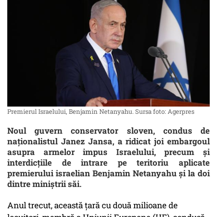
Premierul Israelului, Benjamin Netanyahu. Sursa foto: Agerpres
Noul guvern conservator sloven, condus de
naţionalistul Janez Jansa, a ridicat joi embargoul
asupra armelor impus Israelului, precum şi
interdicţiile de intrare pe teritoriu aplicate
premierului israelian Benjamin Netanyahu şi la doi
dintre miniştrii săi.
Anul trecut, această ţară cu două milioane de