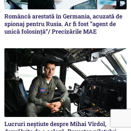
Româncă arestată în Germania, acuzată de
spionaj pentru Rusia. Ar fi fost ”agent de
unică folosință”/ Precizările MAE
Lucruri neștiute despre Mihai Vîrdol,