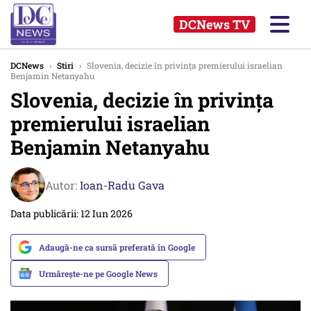
DCNews TV
DCNews
›
Stiri
›
Slovenia, decizie în privința premierului israelian
Benjamin Netanyahu
Slovenia, decizie în privința
premierului israelian
Benjamin Netanyahu
Autor:
Ioan-Radu Gava
Data publicării: 12 Iun 2026
Adaugă-ne ca sursă preferată în Google
Urmărește-ne pe Google News