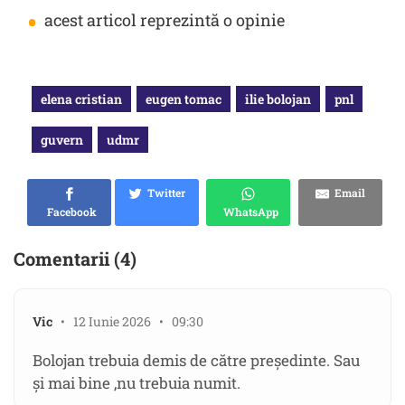
•
acest articol reprezintă o opinie
elena cristian
eugen tomac
ilie bolojan
pnl
guvern
udmr
Twitter
Email
Facebook
WhatsApp
Comentarii (4)
Vic
• 12 Iunie 2026 • 09:30
Bolojan trebuia demis de către președinte. Sau
și mai bine ,nu trebuia numit.