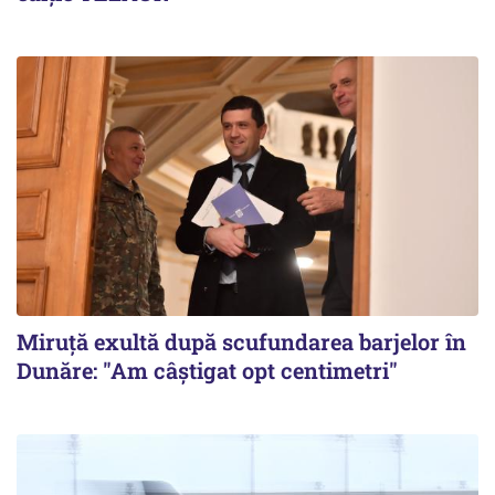
Miruță exultă după scufundarea barjelor în
Dunăre: "Am câștigat opt centimetri"