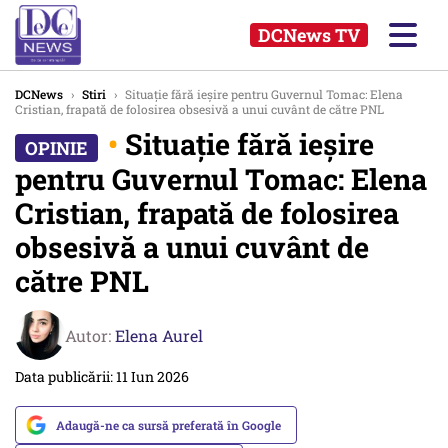
DCNews TV
DCNews
›
Stiri
›
Situație fără ieșire pentru Guvernul Tomac: Elena
Cristian, frapată de folosirea obsesivă a unui cuvânt de către PNL
•
Situație fără ieșire
pentru Guvernul Tomac: Elena
Cristian, frapată de folosirea
obsesivă a unui cuvânt de
către PNL
Autor:
Elena Aurel
Data publicării: 11 Iun 2026
Adaugă-ne ca sursă preferată în Google