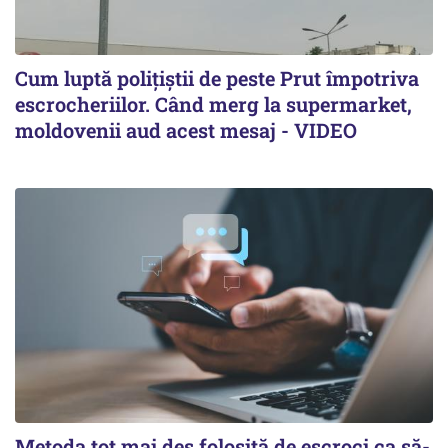
Cum luptă polițiștii de peste Prut împotriva
escrocheriilor. Când merg la supermarket,
moldovenii aud acest mesaj - VIDEO
Metoda tot mai des folosită de escroci ca să-