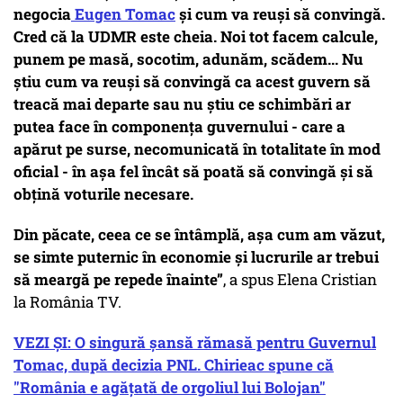
negocia
Eugen Tomac
și cum va reuși să convingă.
Cred că la UDMR este cheia. Noi tot facem calcule,
punem pe masă, socotim, adunăm, scădem... Nu
știu cum va reuși să convingă ca acest guvern să
treacă mai departe sau nu știu ce schimbări ar
putea face în componența guvernului - care a
apărut pe surse, necomunicată în totalitate în mod
oficial - în așa fel încât să poată să convingă și să
obțină voturile necesare.
Din păcate, ceea ce se întâmplă, așa cum am văzut,
se simte puternic în economie și lucrurile ar trebui
să meargă pe repede înainte”
, a spus Elena Cristian
la România TV.
VEZI ȘI: O singură şansă rămasă pentru Guvernul
Tomac, după decizia PNL. Chirieac spune că
"România e agăţată de orgoliul lui Bolojan"