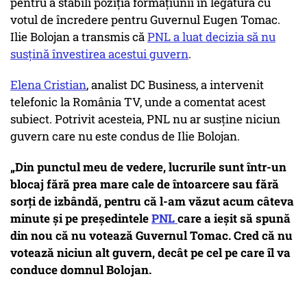
pentru a stabili poziția formațiunii în legătură cu
votul de încredere pentru Guvernul Eugen Tomac.
Ilie Bolojan a transmis că
PNL a luat decizia să nu
susțină învestirea acestui guvern
.
Elena Cristian
, analist DC Business, a intervenit
telefonic la România TV, unde a comentat acest
subiect. Potrivit acesteia, PNL nu ar susține niciun
guvern care nu este condus de Ilie Bolojan.
„Din punctul meu de vedere, lucrurile sunt într-un
blocaj fără prea mare cale de întoarcere sau fără
sorți de izbândă, pentru că l-am văzut acum câteva
minute și pe președintele
PNL
care a ieșit să spună
din nou că nu votează Guvernul Tomac. Cred că nu
votează niciun alt guvern, decât pe cel pe care îl va
conduce domnul Bolojan.