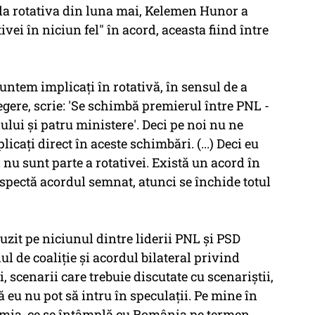
la rotativa din luna mai, Kelemen Hunor a
vei în niciun fel" în acord, aceasta fiind între
untem implicaţi în rotativă, în sensul de a
egere, scrie: 'Se schimbă premierul între PNL -
lui şi patru ministere'. Deci pe noi nu ne
licaţi direct în aceste schimbări. (...) Deci eu
nu sunt parte a rotativei. Există un acord în
espectă acordul semnat, atunci se închide totul
zit pe niciunul dintre liderii PNL şi PSD
l de coaliţie şi acordul bilateral privind
i, scenarii care trebuie discutate cu scenariştii,
ă eu nu pot să intru în speculaţii. Pe mine în
mia, ce se întâmplă cu România pe termen