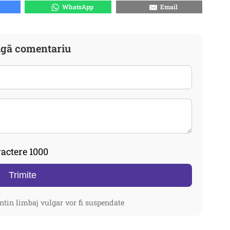
WhatsApp
Email
gă comentariu
actere 1000
Trimite
ntin limbaj vulgar vor fi suspendate