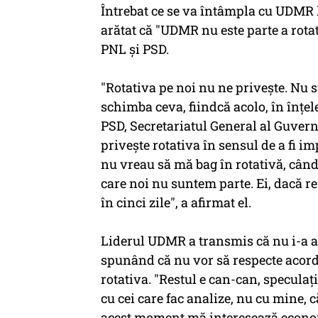
Întrebat ce se va întâmpla cu UDMR 
arătat că "UDMR nu este parte a rotati
PNL şi PSD.
"Rotativa pe noi nu ne priveşte. Nu s
schimba ceva, fiindcă acolo, în înţel
PSD, Secretariatul General al Guvernu
priveşte rotativa în sensul de a fi imp
nu vreau să mă bag în rotativă, când 
care noi nu suntem parte. Ei, dacă r
în cinci zile", a afirmat el.
Liderul UDMR a transmis că nu i-a au
spunând că nu vor să respecte acordu
rotativa. "Restul e can-can, speculaţi
cu cei care fac analize, nu cu mine, c
acest moment mă interesează econo