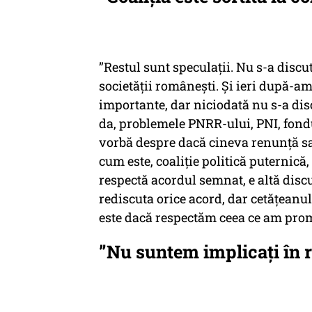
”Restul sunt speculaţii. Nu s-a discu
societăţii româneşti. Şi ieri după-am
importante, dar niciodată nu s-a di
da, problemele PNRR-ului, PNI, fondu
vorbă despre dacă cineva renunţă sau
cum este, coaliţie politică puternică, 
respectă acordul semnat, e altă disc
rediscuta orice acord, dar cetăţeanul 
este dacă respectăm ceea ce am prom
”Nu suntem implicaţi în r