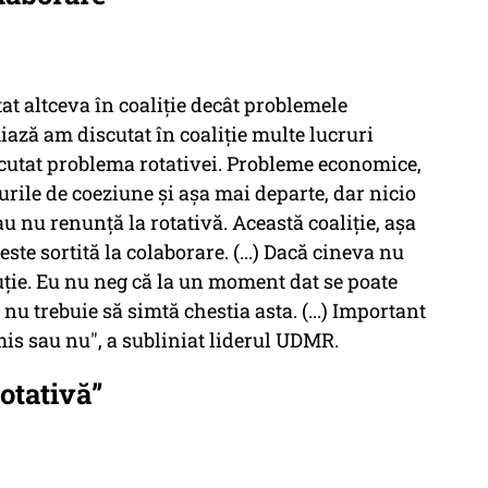
tat altceva în coaliţie decât problemele
iază am discutat în coaliţie multe lucruri
scutat problema rotativei. Probleme economice,
rile de coeziune şi aşa mai departe, dar nicio
 nu renunţă la rotativă. Această coaliţie, aşa
este sortită la colaborare. (...) Dacă cineva nu
uţie. Eu nu neg că la un moment dat se poate
nu trebuie să simtă chestia asta. (...) Important
is sau nu", a subliniat liderul UDMR.
otativă”