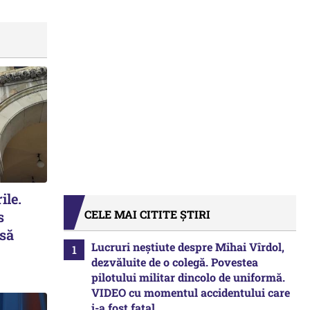
ile.
CELE MAI CITITE ȘTIRI
s
 să
Lucruri neștiute despre Mihai Vîrdol,
dezvăluite de o colegă. Povestea
pilotului militar dincolo de uniformă.
VIDEO cu momentul accidentului care
i-a fost fatal