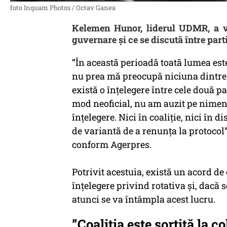
foto Inquam Photos / Octav Ganea
Kelemen Hunor, liderul UDMR, a vo
guvernare și ce se discută între part
”În această perioadă toată lumea est
nu prea mă preocupă niciuna dintre v
există o înţelegere între cele două par
mod neoficial, nu am auzit pe nimen
înţelegere. Nici în coaliţie, nici în d
de variantă de a renunţa la protocol
conform Agerpres.
Potrivit acestuia, există un acord de c
înţelegere privind rotativa şi, dacă s
atunci se va întâmpla acest lucru.
”Coaliția este sortită la c