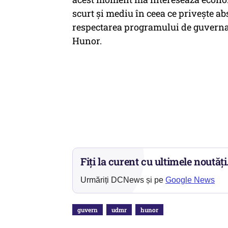
scurt şi mediu în ceea ce priveşte ab
respectarea programului de guverna
Hunor.
Fiți la curent cu ultimele noutăți
Urmăriți DCNews și pe
Google News
guvern
udmr
hunor