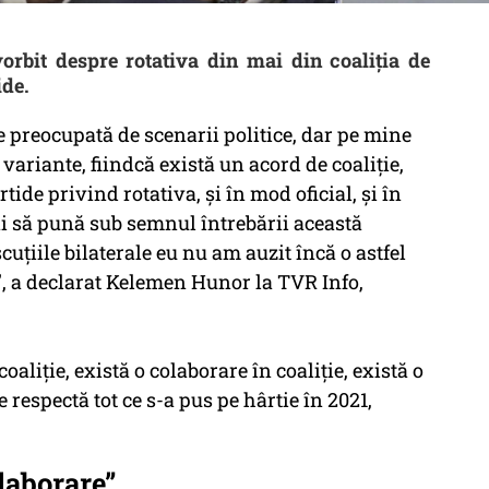
rbit despre rotativa din mai din coaliția de
ide.
e preocupată de scenarii politice, dar pe mine
ariante, fiindcă există un acord de coaliţie,
tide privind rotativa, şi în mod oficial, şi în
i să pună sub semnul întrebării această
iscuţiile bilaterale eu nu am auzit încă o astfel
”, a declarat Kelemen Hunor la TVR Info,
oaliţie, există o colaborare în coaliţie, există o
e respectă tot ce s-a pus pe hârtie în 2021,
olaborare”