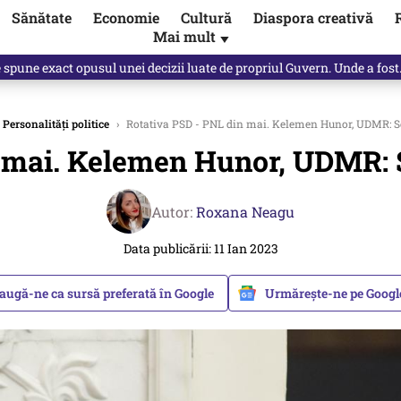
Sănătate
Economie
Cultură
Diaspora creativă
Mai mult
▼
Vîrdol, dezvăluite de o colegă. Povestea pilotului militar dincolo de…
Personalități politice
›
Rotativa PSD - PNL din mai. Kelemen Hunor, UDMR: Se î
 mai. Kelemen Hunor, UDMR: Se 
Autor:
Roxana Neagu
Data publicării: 11 Ian 2023
augă-ne ca sursă preferată în Google
Urmărește-ne pe Goog