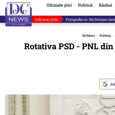
Ultimele știri
Politică
Război
Cele mai citite
Lucruri neștiute despre Mihai 
DCNews
›
Politica
›
Rotativa PSD - PNL din
Ad