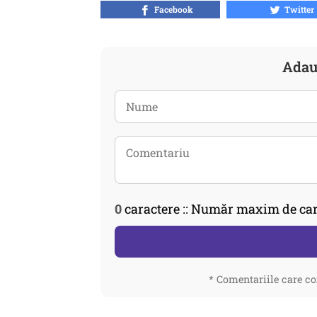
Facebook
Twitter
Adau
0
caractere :: Număr maxim de car
* Comentariile care co