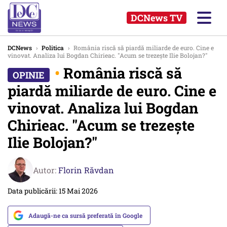
DCNews TV
DCNews
›
Politica
›
România riscă să piardă miliarde de euro. Cine e
vinovat. Analiza lui Bogdan Chirieac. "Acum se trezeşte Ilie Bolojan?"
•
România riscă să
piardă miliarde de euro. Cine e
vinovat. Analiza lui Bogdan
Chirieac. "Acum se trezeşte
Ilie Bolojan?"
Autor:
Florin Răvdan
Data publicării: 15 Mai 2026
Adaugă-ne ca sursă preferată în Google