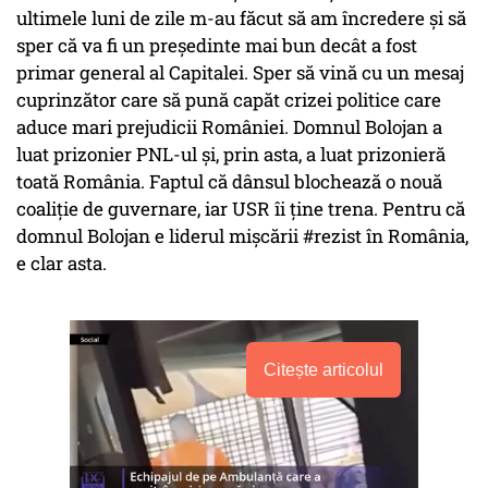
ultimele luni de zile m-au făcut să am încredere şi să
sper că va fi un preşedinte mai bun decât a fost
primar general al Capitalei. Sper să vină cu un mesaj
cuprinzător care să pună capăt crizei politice care
aduce mari prejudicii României. Domnul Bolojan a
luat prizonier PNL-ul şi, prin asta, a luat prizonieră
toată România. Faptul că dânsul blochează o nouă
coaliţie de guvernare, iar USR îi ţine trena. Pentru că
domnul Bolojan e liderul mişcării #rezist în România,
e clar asta.
Citește articolul