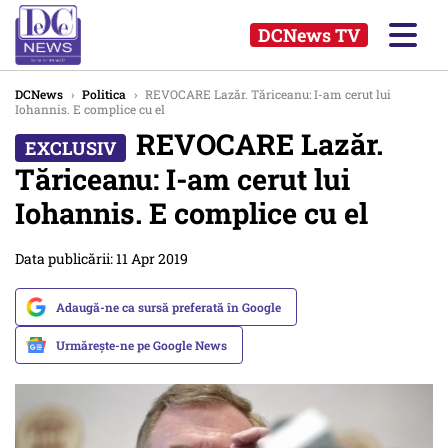
DCNews TV
DCNews
›
Politica
›
REVOCARE Lazăr. Tăriceanu: I-am cerut lui
Iohannis. E complice cu el
REVOCARE Lazăr.
Tăriceanu: I-am cerut lui
Iohannis. E complice cu el
Data publicării: 11 Apr 2019
Adaugă-ne ca sursă preferată în Google
Urmărește-ne pe Google News