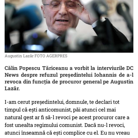
Augustin Lazăr FOTO AGERPRES
Călin Popescu Tăriceanu a vorbit la interviurile DC
News despre refuzul preşedintelui Iohannis de a-l
revoca din funcţia de procuror general pe Augustin
Lazăr.
I-am cerut preşedintelui, domnule, te declari tot
timpul că eşti anticomunist, păi atunci cel mai
natural gest ar fi să-l revoci pe acest procuror care a
fost unealta regimului comunist. Dacă nu-l revoci,
atunci înseamnă că eşti complice cu el. Eu nu vreau