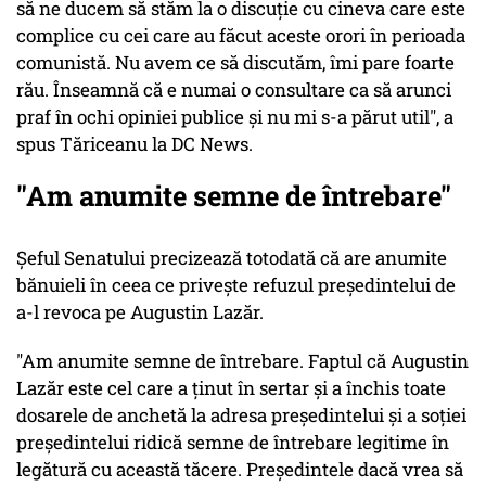
să ne ducem să stăm la o discuţie cu cineva care este
complice cu cei care au făcut aceste orori în perioada
comunistă. Nu avem ce să discutăm, îmi pare foarte
rău. Înseamnă că e numai o consultare ca să arunci
praf în ochi opiniei publice şi nu mi s-a părut util", a
spus Tăriceanu la DC News.
"Am anumite semne de întrebare"
Şeful Senatului precizează totodată că are anumite
bănuieli în ceea ce priveşte refuzul preşedintelui de
a-l revoca pe Augustin Lazăr.
"Am anumite semne de întrebare. Faptul că Augustin
Lazăr este cel care a ţinut în sertar şi a închis toate
dosarele de anchetă la adresa preşedintelui şi a soţiei
preşedintelui ridică semne de întrebare legitime în
legătură cu această tăcere. Preşedintele dacă vrea să