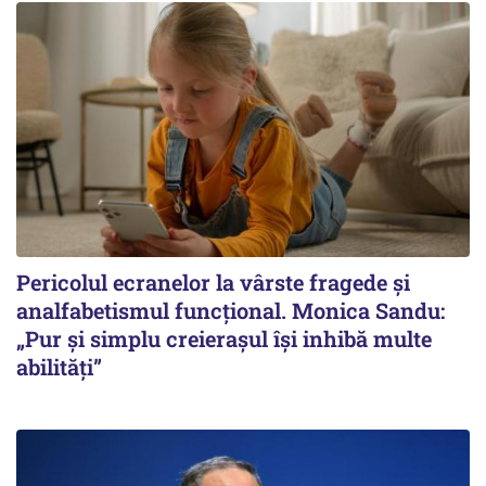
Pericolul ecranelor la vârste fragede și
analfabetismul funcțional. Monica Sandu:
„Pur și simplu creierașul își inhibă multe
abilități”