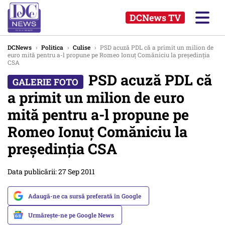
DCNews TV
DCNews
›
Politica
›
Culise
›
PSD acuză PDL că a primit un milion de
euro mită pentru a-l propune pe Romeo Ionuţ Comăniciu la preşedinţia
CSA
PSD acuză PDL că
a primit un milion de euro
mită pentru a-l propune pe
Romeo Ionuţ Comăniciu la
preşedinţia CSA
Data publicării: 27 Sep 2011
Adaugă-ne ca sursă preferată în Google
Urmărește-ne pe Google News