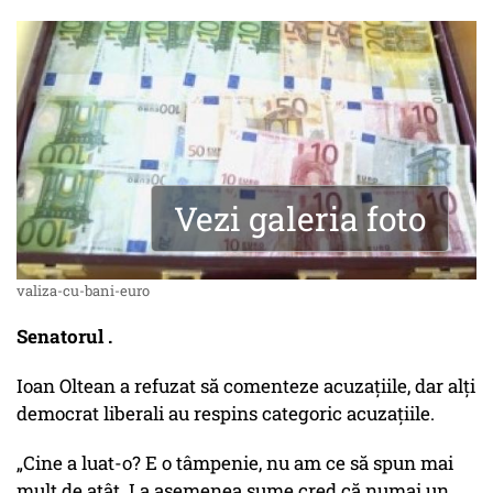
Vezi galeria foto
valiza-cu-bani-euro
Senatorul .
Ioan Oltean a refuzat să comenteze acuzaţiile, dar alţi
democrat liberali au respins categoric acuzaţiile.
„Cine a luat-o? E o tâmpenie, nu am ce să spun mai
mult de atât. La asemenea sume cred că numai un